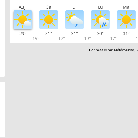
Auj.
Sa
Di
Lu
Ma
29°
31°
31°
30°
31°
15°
17°
19°
17°
1
Données © par
MétéoSuisse
,
S