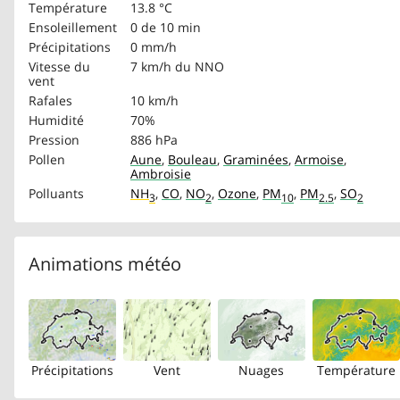
Température
13.8 °C
Ensoleillement
0 de 10 min
Précipitations
0 mm/h
Vitesse du
7 km/h
du NNO
vent
Rafales
10 km/h
Humidité
70%
Pression
886 hPa
Pollen
Aune
,
Bouleau
,
Graminées
,
Armoise
,
Ambroisie
Polluants
NH
,
CO
,
NO
,
Ozone
,
PM
,
PM
,
SO
3
2
10
2.5
2
Animations météo
Précipitations
Vent
Nuages
Température