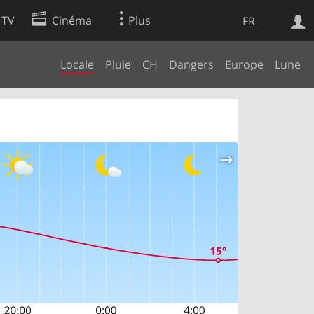
 TV
Cinéma
Plus
FR
Locale
Pluie
CH
Dangers
Europe
Lune
es
Web
Apps