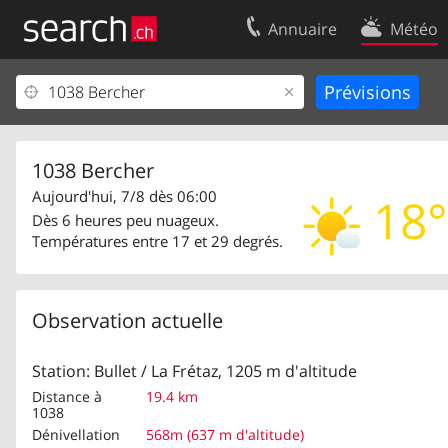
Annuaire
Météo
Votre inscription
Contact
Centre clients
Conditions d’
Mentions Légales
Protection 
1038 Bercher
Aujourd'hui, 7/8 dès 06:00
18°
Dès 6 heures peu nuageux.
Températures entre 17 et 29 degrés.
Observation actuelle
Station: Bullet / La Frétaz, 1205 m d'altitude
Distance à
19.4 km
1038
Dénivellation
568m (637 m d'altitude)