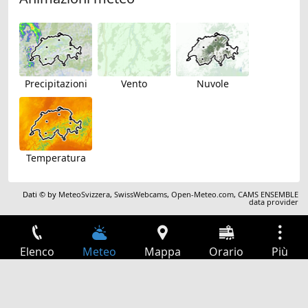
Precipitazioni
Vento
Nuvole
Temperatura
Dati © by
MeteoSvizzera
,
SwissWebcams
,
Open-Meteo.com
,
CAMS ENSEMBLE
data provider
Elenco
Meteo
Mappa
Orario
Più
Accesso