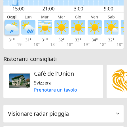
Oggi
Lun
Mar
Mer
Gio
Ven
Sab
D
31°
31°
31°
32°
33°
34°
32°
3
19°
18°
18°
18°
19°
18°
18°
Ristoranti consigliati
Café de l'Union
Svizzera
Prenotare un tavolo
Visionare radar pioggia