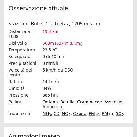
Osservazione attuale
Stazione: Bullet / La Frétaz, 1205 m s.l.m.
Distanza a
19.4 km
1038
Dislivello
568m (637 m s.l.m.)
Temperatura
23.5 °C
Soleggiato
0 di 10 min
Precipitazioni
0 mm/h
Velocità del
5 km/h
da OSO
vento
Raffica
14 km/h
Umidità
34%
Pressione
885 hPa
Pollini
Ontano
,
Betulla
,
Graminacee
,
Assenzio
,
Ambrosia
Inquinanti
NH
,
CO
,
NO
,
Ozono
,
PM
,
PM
,
SO
3
2
10
2.5
2
Animazioni meteo