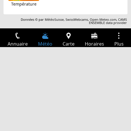
Température
Données © par
MétéoSuisse
,
SwissWebcams
,
Open-Meteo.com
,
CAMS
ENSEMBLE data provider
Annuaire
Météo
Carte
Horaires
Plus
Connexion
Services
Départs
Loisir
Guide TV
Cinéma