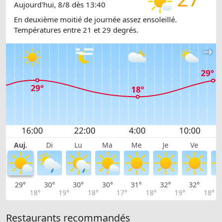
Aujourd'hui, 8/8 dès 13:40
En deuxième moitié de journée assez ensoleillé.
Températures entre 21 et 29 degrés.
Auj.
Di
Lu
Ma
Me
Je
Ve
29°
30°
30°
30°
31°
32°
32°
3
18°
19°
18°
17°
18°
19°
18°
Restaurants recommandés