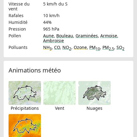
Vitesse du
5 km/h
du S
vent
Rafales
10 km/h
Humidité
44%
Pression
965 hPa
Pollen
Aune
,
Bouleau
,
Graminées
,
Armoise
,
Ambroisie
Polluants
NH
,
CO
,
NO
,
Ozone
,
PM
,
PM
,
SO
3
2
10
2.5
2
Animations météo
Précipitations
Vent
Nuages