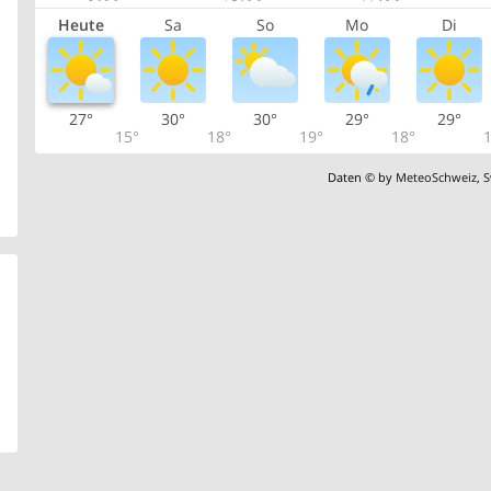
Heute
Sa
So
Mo
Di
27°
30°
30°
29°
29°
15°
18°
19°
18°
1
Daten © by
MeteoSchweiz
,
S