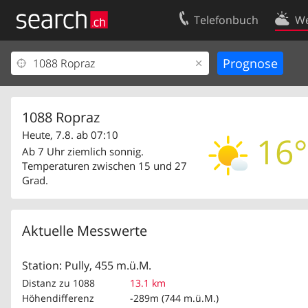
Telefonbuch
We
Ihr Eintrag
Kontakt
Kundencenter Geschäftskunden
Nutzungsbed
Impressum
Datenschutze
1088 Ropraz
Heute, 7.8. ab 07:10
16°
Ab 7 Uhr ziemlich sonnig.
Temperaturen zwischen 15 und 27
Grad.
Aktuelle Messwerte
Station: Pully, 455 m.ü.M.
Distanz zu 1088
13.1 km
Höhendifferenz
-289m (744 m.ü.M.)