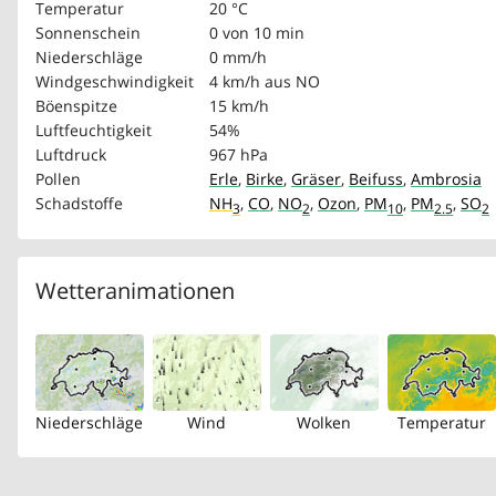
Temperatur
20 °C
Sonnenschein
0 von 10 min
Niederschläge
0 mm/h
Windgeschwindigkeit
4 km/h
aus NO
Böenspitze
15 km/h
Luftfeuchtigkeit
54%
Luftdruck
967 hPa
Pollen
Erle
,
Birke
,
Gräser
,
Beifuss
,
Ambrosia
Schadstoffe
NH
,
CO
,
NO
,
Ozon
,
PM
,
PM
,
SO
3
2
10
2.5
2
Wetteranimationen
Niederschläge
Wind
Wolken
Temperatur