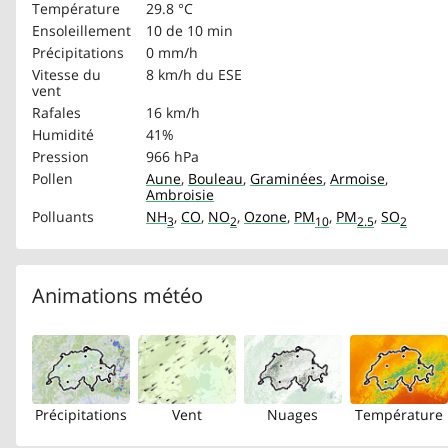
Température
29.8 °C
Ensoleillement
10 de 10 min
Précipitations
0 mm/h
Vitesse du
8 km/h
du ESE
vent
Rafales
16 km/h
Humidité
41%
Pression
966 hPa
Pollen
Aune
,
Bouleau
,
Graminées
,
Armoise
,
Ambroisie
Polluants
NH
,
CO
,
NO
,
Ozone
,
PM
,
PM
,
SO
3
2
10
2.5
2
Animations météo
Précipitations
Vent
Nuages
Température