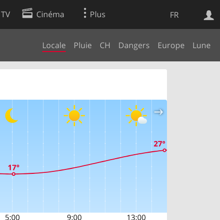
 TV
Cinéma
Plus
FR
Locale
Pluie
CH
Dangers
Europe
Lune
es
Web
Apps