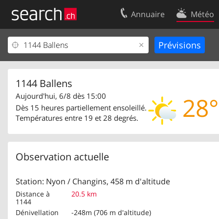
Annuaire
Météo
Votre inscription
Contact
Centre clients
Conditions d’
Mentions Légales
Protection 
1144 Ballens
Aujourd'hui, 6/8 dès 15:00
28°
Dès 15 heures partiellement ensoleillé.
Températures entre 19 et 28 degrés.
Observation actuelle
Station: Nyon / Changins, 458 m d'altitude
Distance à
20.5 km
1144
Dénivellation
-248m (706 m d'altitude)