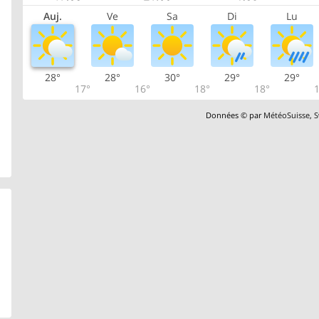
Auj.
Ve
Sa
Di
Lu
28°
28°
30°
29°
29°
17°
16°
18°
18°
1
Données © par
MétéoSuisse
,
S