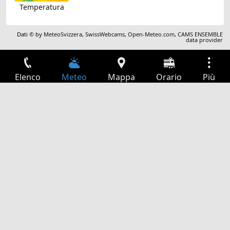
Temperatura
Dati © by
MeteoSvizzera
,
SwissWebcams
,
Open-Meteo.com
,
CAMS ENSEMBLE
data provider
Elenco
Meteo
Mappa
Orario
Più
Accesso
Servizi
Tabella partenze
Tempo libero
Guida TV
Cinema