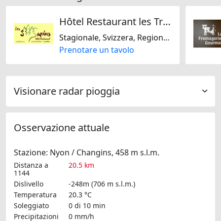
Hôtel Restaurant les Trois Sapins
Stagionale, Svizzera, Regionale
Prenotare un tavolo
Visionare radar pioggia
Osservazione attuale
Stazione: Nyon / Changins, 458 m s.l.m.
Distanza a
20.5 km
1144
Dislivello
-248m (706 m s.l.m.)
Temperatura
20.3 °C
Soleggiato
0 di 10 min
Precipitazioni
0 mm/h