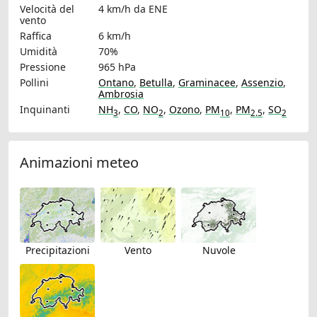
Velocità del
4 km/h
da ENE
vento
Raffica
6 km/h
Umidità
70%
Pressione
965 hPa
Pollini
Ontano
,
Betulla
,
Graminacee
,
Assenzio
,
Ambrosia
Inquinanti
NH
,
CO
,
NO
,
Ozono
,
PM
,
PM
,
SO
3
2
10
2.5
2
Animazioni meteo
Precipitazioni
Vento
Nuvole