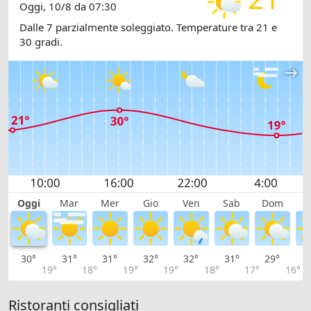
Oggi, 10/8 da 07:30
Dalle 7 parzialmente soleggiato. Temperature tra 21 e
30 gradi.
Oggi
Mar
Mer
Gio
Ven
Sab
Dom
L
30°
31°
31°
32°
32°
31°
29°
2
19°
18°
19°
19°
18°
17°
16°
Ristoranti consigliati