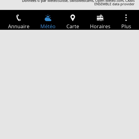
Données © par
MétéoSuisse
,
SwissWebcams
,
Open-Meteo.com
,
CAMS
ENSEMBLE data provider
Annuaire
Météo
Carte
Horaires
Plus
Connexion
Services
Départs
Loisir
Guide TV
Cinéma
Recherche Web