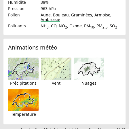
Humidité
38%
Pression
963 hPa
Pollen
Aune
,
Bouleau
,
Graminées
,
Armoise
,
Ambroisie
Polluants
NH
,
CO
,
NO
,
Ozone
,
PM
,
PM
,
SO
3
2
10
2.5
2
Animations météo
Précipitations
Vent
Nuages
Température