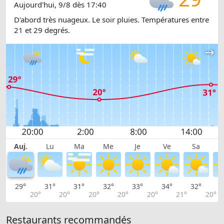
Aujourd'hui, 9/8 dès 17:40
D'abord très nuageux. Le soir pluies. Températures entre
21 et 29 degrés.
Auj.
Lu
Ma
Me
Je
Ve
Sa
29°
31°
31°
32°
33°
34°
32°
3
20°
20°
20°
20°
20°
21°
20°
Restaurants recommandés