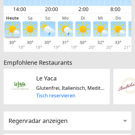
Heute
Sa
So
Mo
Di
Mi
Do
30°
30°
30°
31°
30°
32°
33°
3
18°
18°
19°
19°
20°
20°
21°
Empfohlene Restaurants
Le Yaca
Glutenfrei, Italienisch, Mediterran, Französisch, Laktosefrei
Tisch reservieren
Regenradar anzeigen