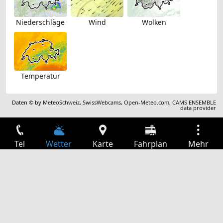
Niederschläge
Wind
Wolken
Temperatur
Daten © by
MeteoSchweiz
,
SwissWebcams
,
Open-Meteo.com
,
CAMS ENSEMBLE
data provider
Tel
Wetter
Karte
Fahrplan
Mehr
Anmelden
Dienste
Abfahrtstabelle