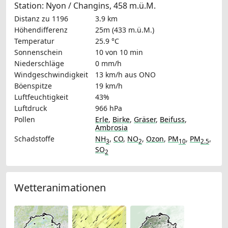
Station: Nyon / Changins, 458 m.ü.M.
Distanz zu 1196
3.9 km
Höhendifferenz
25m (433 m.ü.M.)
Temperatur
25.9 °C
Sonnenschein
10 von 10 min
Niederschläge
0 mm/h
Windgeschwindigkeit
13 km/h
aus ONO
Böenspitze
19 km/h
Luftfeuchtigkeit
43%
Luftdruck
966 hPa
Pollen
Erle
,
Birke
,
Gräser
,
Beifuss
,
Ambrosia
Schadstoffe
NH
,
CO
,
NO
,
Ozon
,
PM
,
PM
,
3
2
10
2.5
SO
2
Wetteranimationen