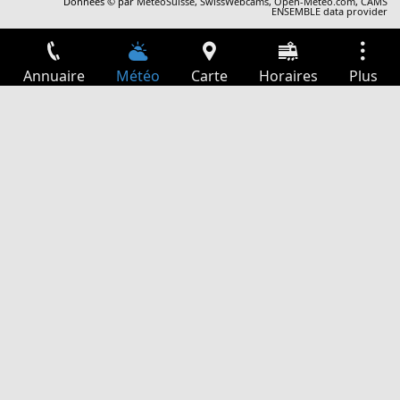
Données © par
MétéoSuisse
,
SwissWebcams
,
Open-Meteo.com
,
CAMS
ENSEMBLE data provider
Annuaire
Météo
Carte
Horaires
Plus
Connexion
Services
Départs
Loisir
Guide TV
Cinéma
Recherche Web