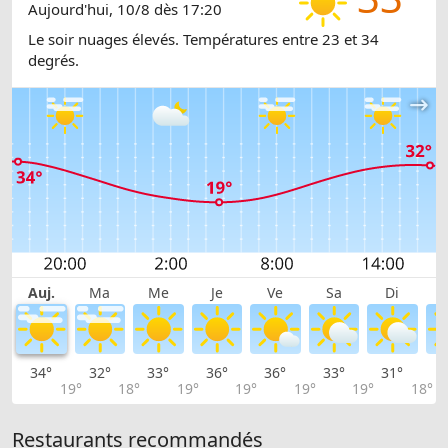
Aujourd'hui, 10/8 dès 17:20
Le soir nuages élevés. Températures entre 23 et 34
degrés.
Auj.
Ma
Me
Je
Ve
Sa
Di
34°
32°
33°
36°
36°
33°
31°
2
19°
18°
19°
19°
19°
19°
18°
Restaurants recommandés