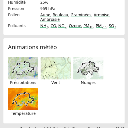
Humidité
25%
Pression
969 hPa
Pollen
Aune
,
Bouleau
,
Graminées
,
Armoise
,
Ambroisie
Polluants
NH
,
CO
,
NO
,
Ozone
,
PM
,
PM
,
SO
3
2
10
2.5
2
Animations météo
Précipitations
Vent
Nuages
Température