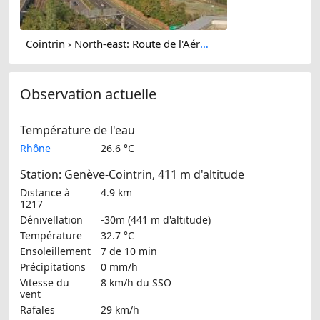
Cointrin › North-east: Route de l'Aéroport
Observation actuelle
Température de l'eau
Rhône
26.6 °C
Station: Genève-Cointrin, 411 m d'altitude
Distance à
4.9 km
1217
Dénivellation
-30m (441 m d'altitude)
Température
32.7 °C
Ensoleillement
7 de 10 min
Précipitations
0 mm/h
Vitesse du
8 km/h
du SSO
vent
Rafales
29 km/h