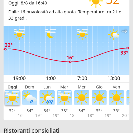
Oggi, 8/8 da 16:40
Dalle 16 nuvolosità ad alta quota. Temperature tra 21 e
33 gradi.
Oggi
Dom
Lun
Mar
Mer
Gio
Ven
S
32°
34°
34°
33°
34°
35°
35°
3
16°
19°
19°
18°
18°
19°
20°
Ristoranti consigliati