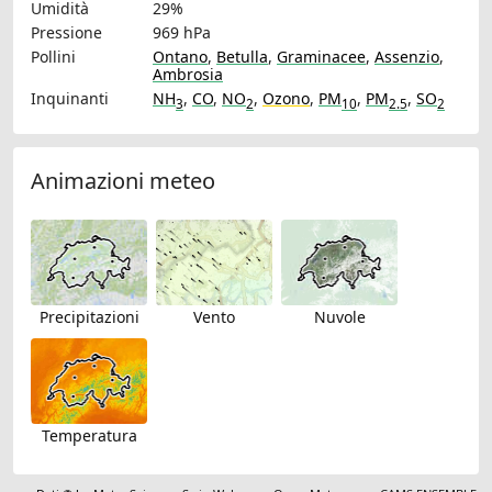
Umidità
29%
Pressione
969 hPa
Pollini
Ontano
,
Betulla
,
Graminacee
,
Assenzio
,
Ambrosia
Inquinanti
NH
,
CO
,
NO
,
Ozono
,
PM
,
PM
,
SO
3
2
10
2.5
2
Animazioni meteo
Precipitazioni
Vento
Nuvole
Temperatura