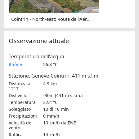
Cointrin › North-east: Route de l'Aéroport
Osservazione attuale
Temperatura dell'acqua
Rhône
26.8 °C
Stazione: Genève-Cointrin, 411 m s.l.m.
Distanza a
4.9 km
1217
Dislivello
-30m (441 m s.l.m.)
Temperatura
32.4 °C
Soleggiato
10 di 10 min
Precipitazioni
0 mm/h
Velocità del
10 km/h
da ENE
vento
Raffica
14 km/h