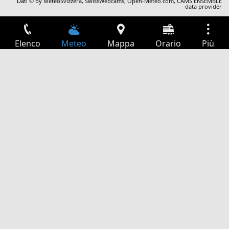
Dati © by
MeteoSvizzera
,
SwissWebcams
,
Open-Meteo.com
,
CAMS ENSEMBLE
data provider
Elenco
Meteo
Mappa
Orario
Più
Accesso
Servizi
Tabella partenze
Tempo libero
Guida TV
Cinema
Ricerca Web