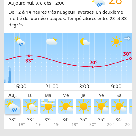
Aujourd'hui, 9/8 dès 12:00
De 12 à 14 heures très nuageux, averses. En deuxième
moitié de journée nuageux. Températures entre 23 et 33
degrés.
Auj.
Lu
Ma
Me
Je
Ve
Sa
33°
33°
33°
34°
35°
35°
34°
3
19°
19°
19°
19°
20°
20°
20°