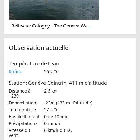
Bellevue: Cologny - The Geneva Water Fountain - Geneva - Les Voirons - Salève - Le Môle - Lake Geneva - Mont Blanc
Observation actuelle
Température de l'eau
Rhône
26.2 °C
Station: Genève-Cointrin, 411 m d'altitude
Distance à
2.6 km
1239
Dénivellation
-22m (433 m d'altitude)
Température
27.4 °C
Ensoleillement
0 de 10 min
Précipitations
0 mm/h
Vitesse du
6 km/h
du SO
vent