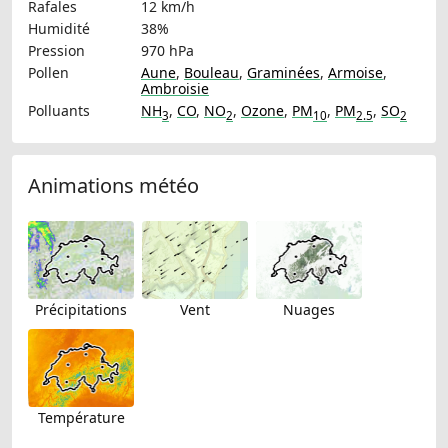
Rafales
12 km/h
Humidité
38%
Pression
970 hPa
Pollen
Aune
,
Bouleau
,
Graminées
,
Armoise
,
Ambroisie
Polluants
NH
,
CO
,
NO
,
Ozone
,
PM
,
PM
,
SO
3
2
10
2.5
2
Animations météo
Précipitations
Vent
Nuages
Température