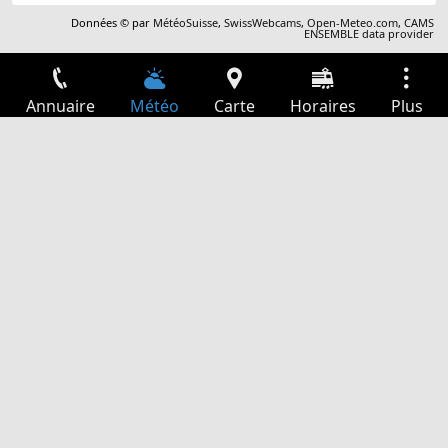
Données © par
MétéoSuisse
,
SwissWebcams
,
Open-Meteo.com
,
CAMS
ENSEMBLE data provider
Annuaire
Météo
Carte
Horaires
Plus
Connexion
Services
Départs
Loisir
Guide TV
Cinéma
Recherche Web