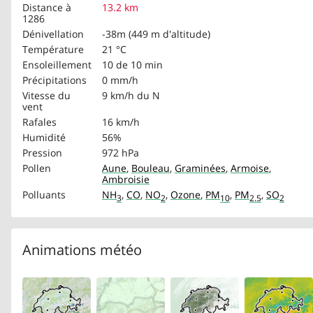
Distance à
13.2 km
1286
Dénivellation
-38m (449 m d'altitude)
Température
21 °C
Ensoleillement
10 de 10 min
Précipitations
0 mm/h
Vitesse du
9 km/h
du N
vent
Rafales
16 km/h
Humidité
56%
Pression
972 hPa
Pollen
Aune
,
Bouleau
,
Graminées
,
Armoise
,
Ambroisie
Polluants
NH
,
CO
,
NO
,
Ozone
,
PM
,
PM
,
SO
3
2
10
2.5
2
Animations météo