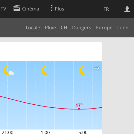
 TV
Cinéma
Plus
FR
Locale
Pluie
CH
Dangers
Europe
Lune
es
Web
Apps