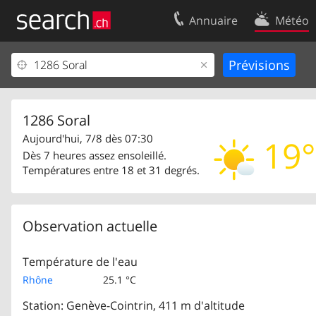
Annuaire
Météo
Votre inscription
Contact
Centre clients
Conditions d’
Mentions Légales
Protection 
1286 Soral
Aujourd'hui, 7/8 dès 07:30
19°
Dès 7 heures assez ensoleillé.
Températures entre 18 et 31 degrés.
Observation actuelle
Température de l'eau
Rhône
25.1 °C
Station: Genève-Cointrin, 411 m d'altitude