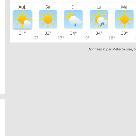
Auj.
Sa
Di
Lu
Ma
31°
33°
34°
34°
33°
17°
17°
19°
18°
1
Données © par
MétéoSuisse
,
S