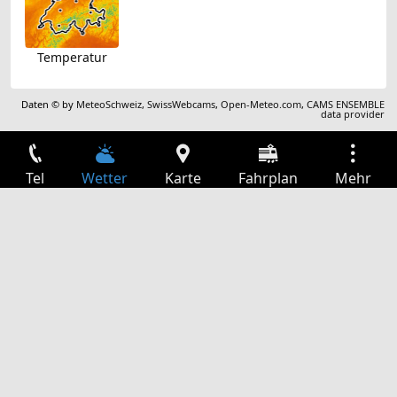
Temperatur
Daten © by
MeteoSchweiz
,
SwissWebcams
,
Open-Meteo.com
,
CAMS ENSEMBLE
data provider
Tel
Wetter
Karte
Fahrplan
Mehr
Anmelden
Dienste
Abfahrtstabelle
Freizeit
TV-Programm