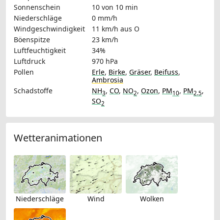
Sonnenschein
10 von 10 min
Niederschläge
0 mm/h
Windgeschwindigkeit
11 km/h
aus O
Böenspitze
23 km/h
Luftfeuchtigkeit
34%
Luftdruck
970 hPa
Pollen
Erle
,
Birke
,
Gräser
,
Beifuss
,
Ambrosia
Schadstoffe
NH
,
CO
,
NO
,
Ozon
,
PM
,
PM
,
3
2
10
2.5
SO
2
Wetteranimationen
Niederschläge
Wind
Wolken