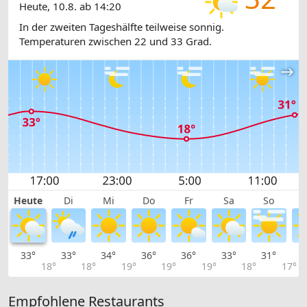
Heute, 10.8. ab 14:20
In der zweiten Tageshälfte teilweise sonnig.
Temperaturen zwischen 22 und 33 Grad.
Heute
Di
Mi
Do
Fr
Sa
So
33°
33°
34°
36°
36°
33°
31°
2
18°
18°
19°
19°
19°
18°
17°
Empfohlene Restaurants