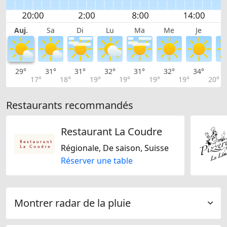
Auj.
Sa
Di
Lu
Ma
Me
Je
29°
31°
31°
32°
31°
32°
34°
3
17°
18°
19°
19°
19°
19°
20°
Restaurants recommandés
Restaurant La Coudre
Régionale, De saison, Suisse
Réserver une table
Montrer radar de la pluie