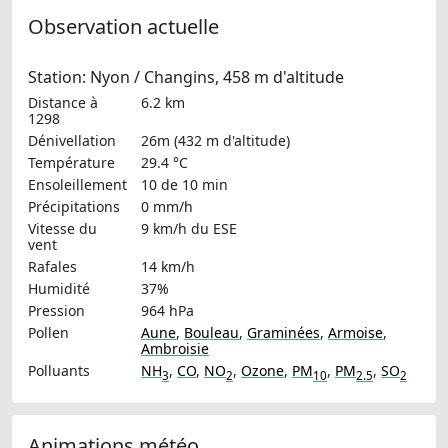
Observation actuelle
Station: Nyon / Changins, 458 m d'altitude
Distance à
6.2 km
1298
Dénivellation
26m (432 m d'altitude)
Température
29.4 °C
Ensoleillement
10 de 10 min
Précipitations
0 mm/h
Vitesse du
9 km/h
du ESE
vent
Rafales
14 km/h
Humidité
37%
Pression
964 hPa
Pollen
Aune
,
Bouleau
,
Graminées
,
Armoise
,
Ambroisie
Polluants
NH
,
CO
,
NO
,
Ozone
,
PM
,
PM
,
SO
3
2
10
2.5
2
Animations météo