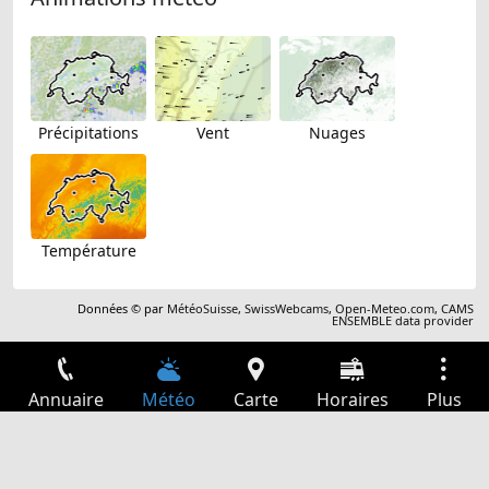
Précipitations
Vent
Nuages
Température
Données © par
MétéoSuisse
,
SwissWebcams
,
Open-Meteo.com
,
CAMS
ENSEMBLE data provider
Annuaire
Météo
Carte
Horaires
Plus
Connexion