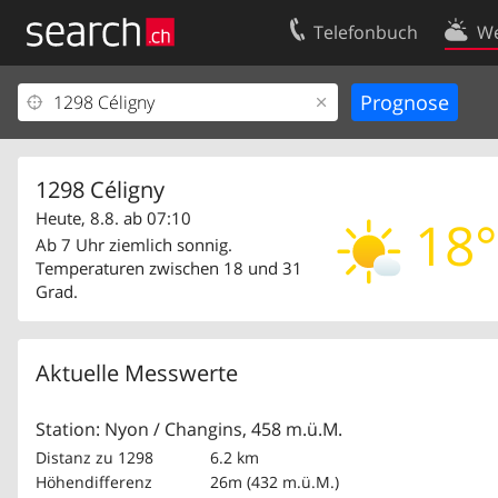
Telefonbuch
We
Ihr Eintrag
Kontakt
Kundencenter Geschäftskunden
Nutzungsbed
Impressum
Datenschutze
1298 Céligny
Heute, 8.8. ab 07:10
18°
Ab 7 Uhr ziemlich sonnig.
Temperaturen zwischen 18 und 31
Grad.
Aktuelle Messwerte
Station: Nyon / Changins, 458 m.ü.M.
Distanz zu 1298
6.2 km
Höhendifferenz
26m (432 m.ü.M.)