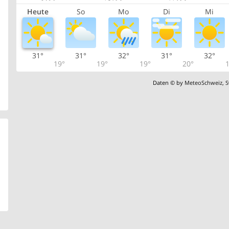
Heute
So
Mo
Di
Mi
31°
31°
32°
31°
32°
19°
19°
19°
20°
1
Daten © by
MeteoSchweiz
,
S