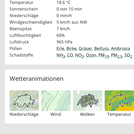
Temperatur
18.6 °C
Sonnenschein
0 von 10 min
Niederschläge
0 mm/h
Windgeschwindigkeit
5 km/h
aus NW
Böenspitze
7 km/h
Luftfeuchtigkeit
60%
Luftdruck
965 hPa
Pollen
Erle
,
Birke
,
Gräser
,
Beifuss
,
Ambrosia
Schadstoffe
NH
,
CO
,
NO
,
Ozon
,
PM
,
PM
,
SO
3
2
10
2.5
2
Wetteranimationen
Niederschläge
Wind
Wolken
Temperatur