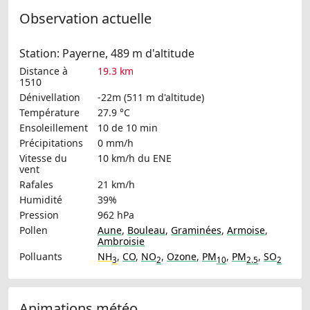
Observation actuelle
Station: Payerne, 489 m d'altitude
Distance à
19.3 km
1510
Dénivellation
-22m (511 m d'altitude)
Température
27.9 °C
Ensoleillement
10 de 10 min
Précipitations
0 mm/h
Vitesse du
10 km/h
du ENE
vent
Rafales
21 km/h
Humidité
39%
Pression
962 hPa
Pollen
Aune
,
Bouleau
,
Graminées
,
Armoise
,
Ambroisie
Polluants
NH
,
CO
,
NO
,
Ozone
,
PM
,
PM
,
SO
3
2
10
2.5
2
Animations météo