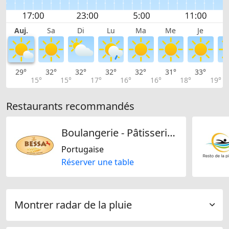
Auj.
Sa
Di
Lu
Ma
Me
Je
29°
32°
32°
32°
32°
31°
33°
3
15°
15°
17°
16°
16°
18°
19°
Restaurants recommandés
Boulangerie - Pâtisserie -Restaurant Bessa Moudon
Portugaise
Réserver une table
Montrer radar de la pluie