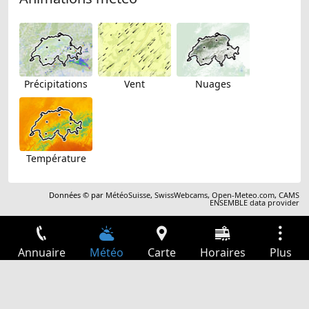
Précipitations
Vent
Nuages
Température
Données © par
MétéoSuisse
,
SwissWebcams
,
Open-Meteo.com
,
CAMS
ENSEMBLE data provider
Annuaire
Météo
Carte
Horaires
Plus
Connexion