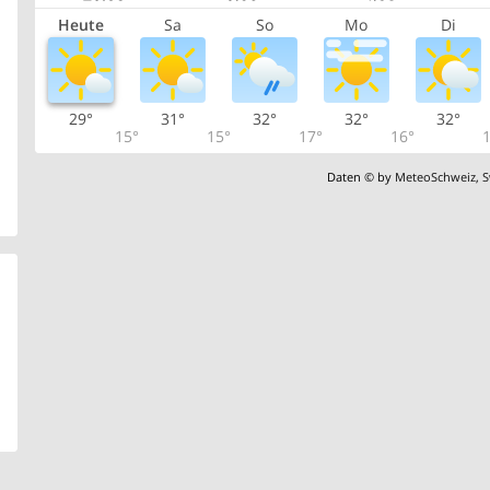
Heute
Sa
So
Mo
Di
29°
31°
32°
32°
32°
15°
15°
17°
16°
1
Daten © by
MeteoSchweiz
,
S