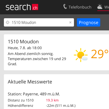
Telefonbuch
We
Ihr Eintrag
Kontakt
Kundencenter Geschäftskunden
Nutzungsbed
Impressum
Datenschutze
1510 Moudon
Heute, 7.8. ab 18:00
29°
Am Abend ziemlich sonnig.
Temperaturen zwischen 19 und 29
Grad.
Aktuelle Messwerte
Station: Payerne, 489 m.ü.M.
Distanz zu 1510
19.3 km
Höhendifferenz
-22m (511 m.ü.M.)