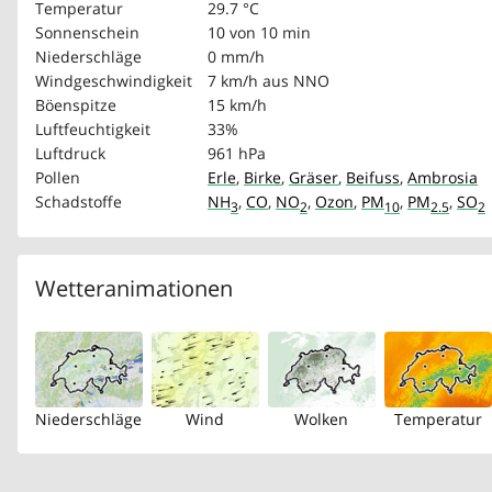
Temperatur
29.7 °C
Sonnenschein
10 von 10 min
Niederschläge
0 mm/h
Windgeschwindigkeit
7 km/h
aus NNO
Böenspitze
15 km/h
Luftfeuchtigkeit
33%
Luftdruck
961 hPa
Pollen
Erle
,
Birke
,
Gräser
,
Beifuss
,
Ambrosia
Schadstoffe
NH
,
CO
,
NO
,
Ozon
,
PM
,
PM
,
SO
3
2
10
2.5
2
Wetteranimationen
Niederschläge
Wind
Wolken
Temperatur