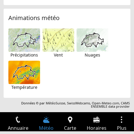
Animations météo
Précipitations
Vent
Nuages
Température
Données © par
MétéoSuisse
,
SwissWebcams
,
Open-Meteo.com
,
CAMS
ENSEMBLE data provider
Annuaire
Météo
Carte
Horaires
Plus