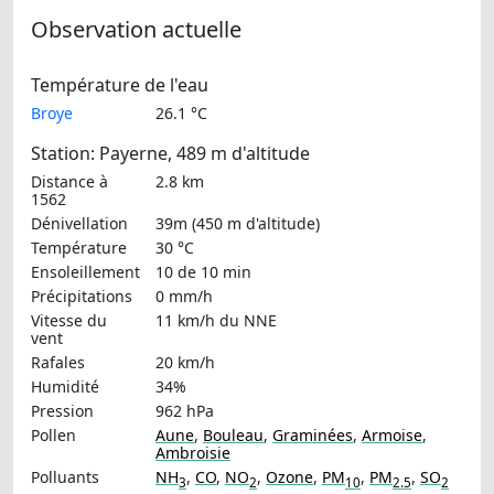
Observation actuelle
Température de l'eau
Broye
26.1 °C
Station: Payerne, 489 m d'altitude
Distance à
2.8 km
1562
Dénivellation
39m (450 m d'altitude)
Température
30 °C
Ensoleillement
10 de 10 min
Précipitations
0 mm/h
Vitesse du
11 km/h
du NNE
vent
Rafales
20 km/h
Humidité
34%
Pression
962 hPa
Pollen
Aune
,
Bouleau
,
Graminées
,
Armoise
,
Ambroisie
Polluants
NH
,
CO
,
NO
,
Ozone
,
PM
,
PM
,
SO
3
2
10
2.5
2