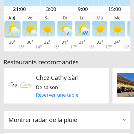
Auj.
Ve
Sa
Di
Lu
Ma
Me
30°
30°
32°
31°
31°
33°
34°
3
15°
14°
15°
17°
16°
17°
18°
Restaurants recommandés
Chez Cathy Sàrl
De saison
Réserver une table
Montrer radar de la pluie