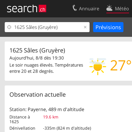
Annuaire
Météo
Votre inscription
Contact
Centre clients
Conditions d’
Mentions Légales
Protection 
1625 Sâles (Gruyère)
Aujourd'hui, 8/8 dès 19:30
27°
Le soir nuages élevés. Températures
entre 20 et 28 degrés.
Observation actuelle
Station: Payerne, 489 m d'altitude
Distance à
19.6 km
1625
Dénivellation
-335m (824 m d'altitude)