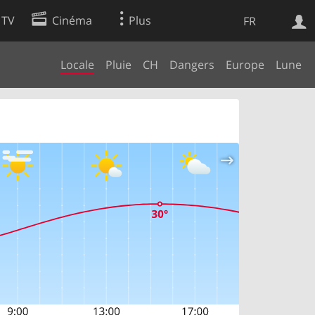
 TV
Cinéma
Plus
FR
Locale
Pluie
CH
Dangers
Europe
Lune
es
Web
Apps