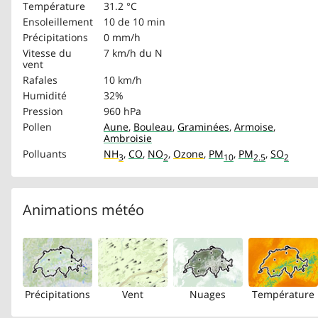
Température
31.2 °C
Ensoleillement
10 de 10 min
Précipitations
0 mm/h
Vitesse du
7 km/h
du N
vent
Rafales
10 km/h
Humidité
32%
Pression
960 hPa
Pollen
Aune
,
Bouleau
,
Graminées
,
Armoise
,
Ambroisie
Polluants
NH
,
CO
,
NO
,
Ozone
,
PM
,
PM
,
SO
3
2
10
2.5
2
Animations météo
Précipitations
Vent
Nuages
Température