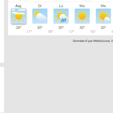
Auj.
Di
Lu
Ma
Me
28°
30°
30°
30°
30°
17°
18°
17°
16°
1
Données © par
MétéoSuisse
,
S