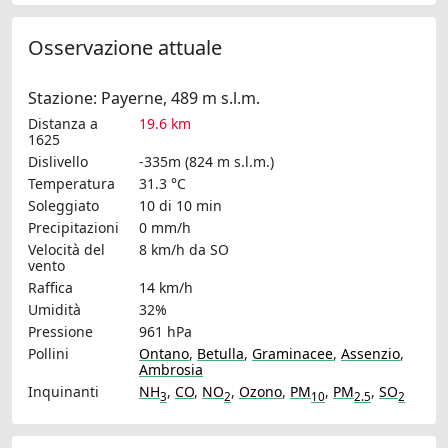
Osservazione attuale
Stazione: Payerne, 489 m s.l.m.
Distanza a
19.6 km
1625
Dislivello
-335m (824 m s.l.m.)
Temperatura
31.3 °C
Soleggiato
10 di 10 min
Precipitazioni
0 mm/h
Velocità del
8 km/h
da SO
vento
Raffica
14 km/h
Umidità
32%
Pressione
961 hPa
Pollini
Ontano
,
Betulla
,
Graminacee
,
Assenzio
,
Ambrosia
Inquinanti
NH
,
CO
,
NO
,
Ozono
,
PM
,
PM
,
SO
3
2
10
2.5
2