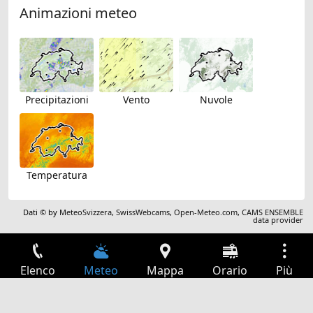
Animazioni meteo
Precipitazioni
Vento
Nuvole
Temperatura
Dati © by
MeteoSvizzera
,
SwissWebcams
,
Open-Meteo.com
,
CAMS ENSEMBLE
data provider
Elenco
Meteo
Mappa
Orario
Più
Accesso