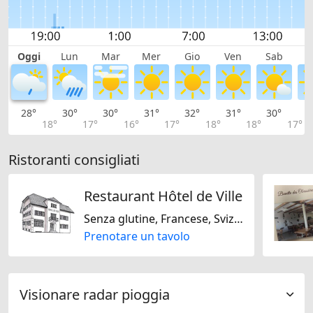
Oggi
Lun
Mar
Mer
Gio
Ven
Sab
D
28°
30°
30°
31°
32°
31°
30°
2
18°
17°
16°
17°
18°
18°
17°
Ristoranti consigliati
Restaurant Hôtel de Ville
Senza glutine, Francese, Svizzera, Europeo
Prenotare un tavolo
Visionare radar pioggia