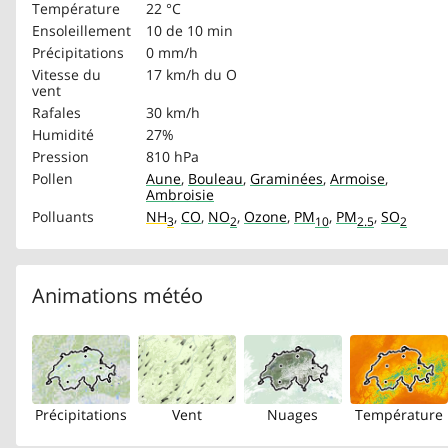
Température
22 °C
Ensoleillement
10 de 10 min
Précipitations
0 mm/h
Vitesse du
17 km/h
du O
vent
Rafales
30 km/h
Humidité
27%
Pression
810 hPa
Pollen
Aune
,
Bouleau
,
Graminées
,
Armoise
,
Ambroisie
Polluants
NH
,
CO
,
NO
,
Ozone
,
PM
,
PM
,
SO
3
2
10
2.5
2
Animations météo
Précipitations
Vent
Nuages
Température