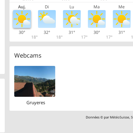
Auj.
Di
Lu
Ma
Me
30°
32°
31°
30°
31°
18°
18°
17°
17°
1
Webcams
Gruyeres
Données © par
MétéoSuisse
,
S