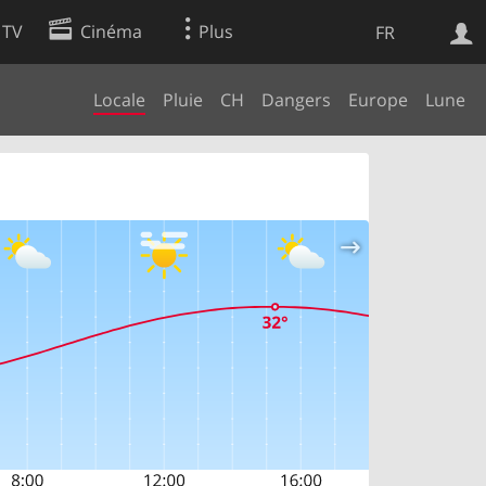
 TV
Cinéma
Plus
FR
Locale
Pluie
CH
Dangers
Europe
Lune
es
Web
Apps