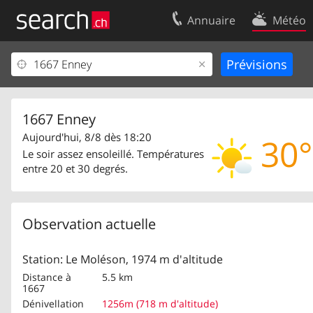
Annuaire
Météo
Votre inscription
Contact
Centre clients
Conditions d’
Mentions Légales
Protection 
1667 Enney
Aujourd'hui, 8/8 dès 18:20
30°
Le soir assez ensoleillé. Températures
entre 20 et 30 degrés.
Observation actuelle
Station: Le Moléson, 1974 m d'altitude
Distance à
5.5 km
1667
Dénivellation
1256m (718 m d'altitude)