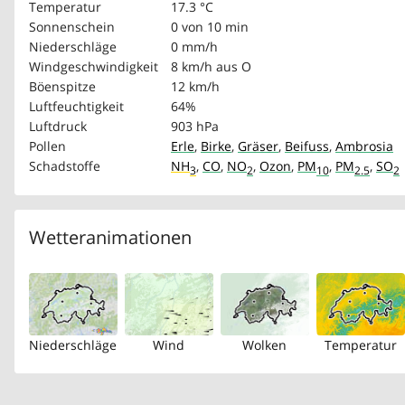
Temperatur
17.3 °C
Sonnenschein
0 von 10 min
Niederschläge
0 mm/h
Windgeschwindigkeit
8 km/h
aus O
Böenspitze
12 km/h
Luftfeuchtigkeit
64%
Luftdruck
903 hPa
Pollen
Erle
,
Birke
,
Gräser
,
Beifuss
,
Ambrosia
Schadstoffe
NH
,
CO
,
NO
,
Ozon
,
PM
,
PM
,
SO
3
2
10
2.5
2
Wetteranimationen
Niederschläge
Wind
Wolken
Temperatur