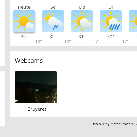
Heute
So
Mo
Di
30°
32°
31°
30°
18°
18°
17°
17°
Webcams
Gruyeres
Daten © by
MeteoSchweiz
,
S