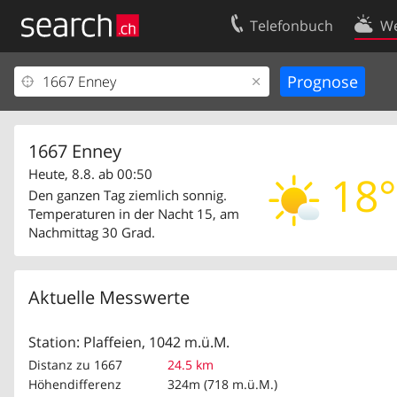
Telefonbuch
We
Ihr Eintrag
Kontakt
Kundencenter Geschäftskunden
Nutzungsbed
Impressum
Datenschutze
1667 Enney
Heute, 8.8. ab 00:50
18°
Den ganzen Tag ziemlich sonnig.
Temperaturen in der Nacht 15, am
Nachmittag 30 Grad.
Aktuelle Messwerte
Station: Plaffeien, 1042 m.ü.M.
Distanz zu 1667
24.5 km
Höhendifferenz
324m (718 m.ü.M.)