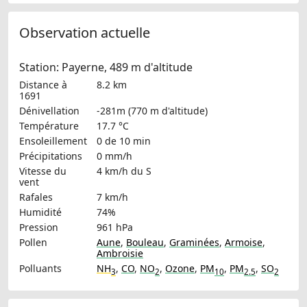
Observation actuelle
Station: Payerne, 489 m d'altitude
Distance à
8.2 km
1691
Dénivellation
-281m (770 m d'altitude)
Température
17.7 °C
Ensoleillement
0 de 10 min
Précipitations
0 mm/h
Vitesse du
4 km/h
du S
vent
Rafales
7 km/h
Humidité
74%
Pression
961 hPa
Pollen
Aune
,
Bouleau
,
Graminées
,
Armoise
,
Ambroisie
Polluants
NH
,
CO
,
NO
,
Ozone
,
PM
,
PM
,
SO
3
2
10
2.5
2