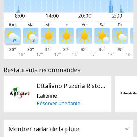
Auj.
Ma
Me
Je
Ve
Sa
Di
30°
30°
31°
32°
32°
30°
29°
2
18°
17°
17°
18°
17°
17°
16°
Restaurants recommandés
L'Italiano Pizzeria Ristorante
Italienne
Réserver une table
Montrer radar de la pluie