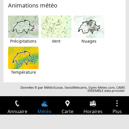
Animations météo
Précipitations
Vent
Nuages
Température
Données © par
MétéoSuisse
,
SwissWebcams
,
Open-Meteo.com
,
CAMS
ENSEMBLE data provider
Annuaire
Météo
Carte
Horaires
Plus
Connexion