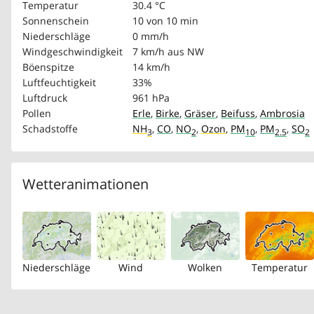
Temperatur
30.4 °C
Sonnenschein
10 von 10 min
Niederschläge
0 mm/h
Windgeschwindigkeit
7 km/h
aus NW
Böenspitze
14 km/h
Luftfeuchtigkeit
33%
Luftdruck
961 hPa
Pollen
Erle
,
Birke
,
Gräser
,
Beifuss
,
Ambrosia
Schadstoffe
NH
,
CO
,
NO
,
Ozon
,
PM
,
PM
,
SO
3
2
10
2.5
2
Wetteranimationen
Niederschläge
Wind
Wolken
Temperatur