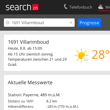
Telefonbuch
We
Ihr Eintrag
Kontakt
Kundencenter Geschäftskunden
Nutzungsbed
Impressum
Datenschutze
1691 Villarimboud
Heute, 8.8. ab 15:00
28°
Ab 15 Uhr ziemlich sonnig.
Temperaturen zwischen 21 und 29
Grad.
Aktuelle Messwerte
Station: Payerne, 489 m.ü.M.
Distanz zu 1691
8.2 km
Höhendifferenz
-281m (770 m.ü.M.)