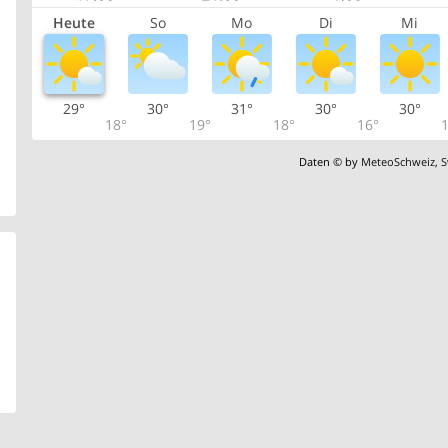
Heute
So
Mo
Di
Mi
29°
30°
31°
30°
30°
18°
19°
18°
16°
1
Daten © by
MeteoSchweiz
,
S