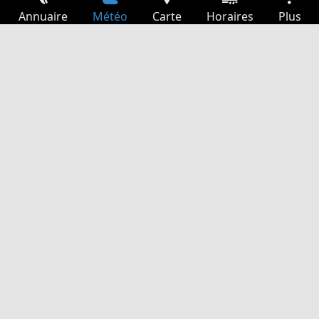
Annuaire
Météo
Carte
Horaires
Plus
Connexion
Services
Départs
Loisir
Guide TV
Cinéma
Recherche Web
App