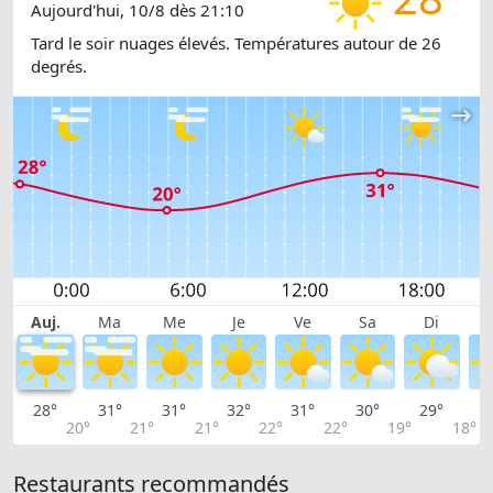
Aujourd'hui, 10/8 dès 21:10
Tard le soir nuages élevés. Températures autour de 26
degrés.
Auj.
Ma
Me
Je
Ve
Sa
Di
28°
31°
31°
32°
31°
30°
29°
2
20°
21°
21°
22°
22°
19°
18°
Restaurants recommandés