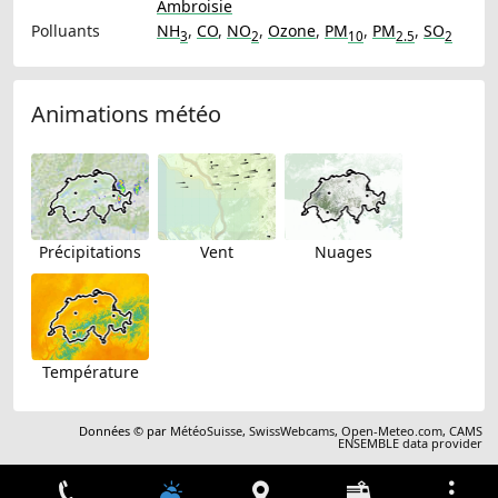
Ambroisie
Polluants
NH
,
CO
,
NO
,
Ozone
,
PM
,
PM
,
SO
3
2
10
2.5
2
Animations météo
Précipitations
Vent
Nuages
Température
Données © par
MétéoSuisse
,
SwissWebcams
,
Open-Meteo.com
,
CAMS
ENSEMBLE data provider