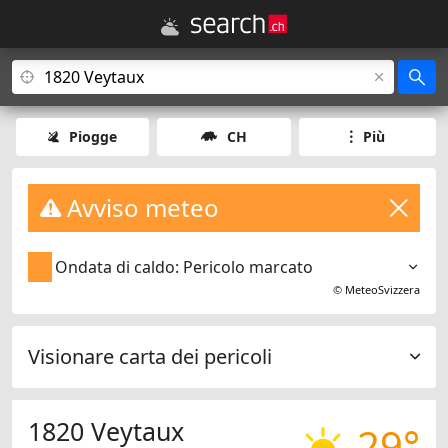
Piogge
CH
Più
Avviso meteo
Ondata di caldo: Pericolo marcato
©
MeteoSvizzera
Visionare carta dei pericoli
1820 Veytaux
29°