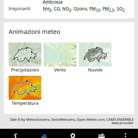
Ambrosia
Inquinanti
NH
,
CO
,
NO
,
Ozono
,
PM
,
PM
,
SO
3
2
10
2.5
2
Animazioni meteo
Precipitazioni
Vento
Nuvole
Temperatura
Dati © by
MeteoSvizzera
,
SwissWebcams
,
Open-Meteo.com
,
CAMS ENSEMBLE
data provider