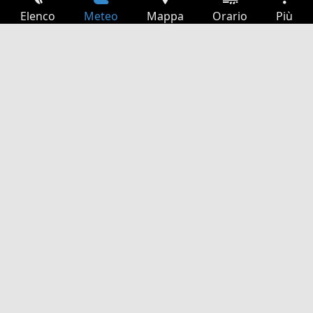
Elenco
Meteo
Mappa
Orario
Più
Accesso
Servizi
Tabella partenze
Tempo libero
Guida TV
Cinema
Ricerca Web
App