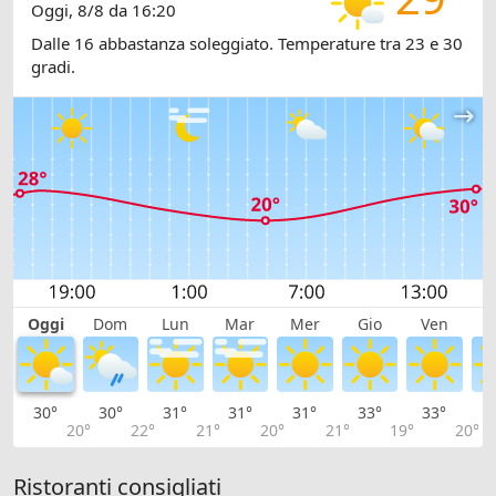
Oggi, 8/8 da 16:20
Dalle 16 abbastanza soleggiato. Temperature tra 23 e 30
gradi.
Oggi
Dom
Lun
Mar
Mer
Gio
Ven
S
30°
30°
31°
31°
31°
33°
33°
3
20°
22°
21°
20°
21°
19°
20°
Ristoranti consigliati