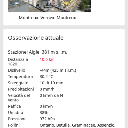
Montreux: Vernex: Montreux
Osservazione attuale
Stazione: Aigle, 381 m s.l.m.
Distanza a
10.6 km
1820
Dislivello
-44m (425 m s.l.m.)
Temperatura
30.2 °C
Soleggiato
10 di 10 min
Precipitazioni
0 mm/h
Velocità del
0 km/h
da N
vento
Raffica
0 km/h
Umidità
38%
Pressione
972 hPa
Pollini
Ontano
,
Betulla
,
Graminacee
,
Assenzio
,