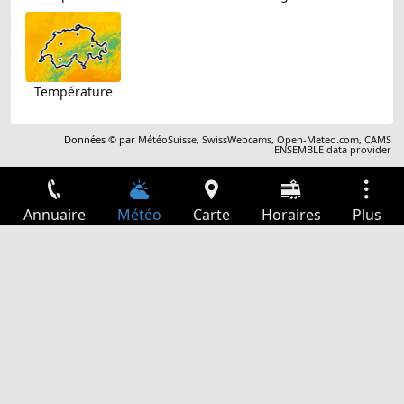
Température
Données © par
MétéoSuisse
,
SwissWebcams
,
Open-Meteo.com
,
CAMS
ENSEMBLE data provider
Annuaire
Météo
Carte
Horaires
Plus
Connexion
Services
Départs
Loisir