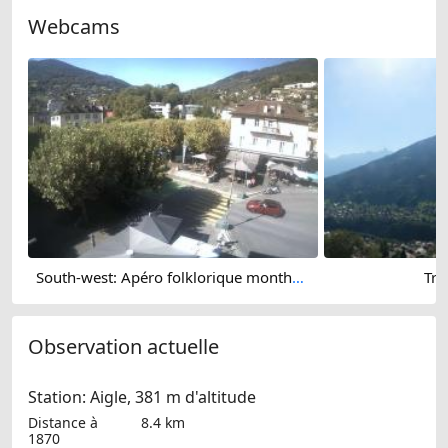
Webcams
South-west: Apéro folklorique montheysan - Place Centrale
Tro
Observation actuelle
Station: Aigle, 381 m d'altitude
Distance à
8.4 km
1870