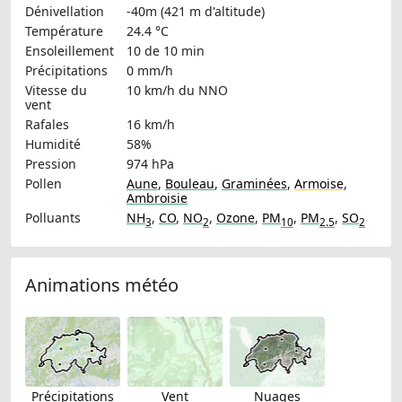
Dénivellation
-40m (421 m d'altitude)
Température
24.4 °C
Ensoleillement
10 de 10 min
Précipitations
0 mm/h
Vitesse du
10 km/h
du NNO
vent
Rafales
16 km/h
Humidité
58%
Pression
974 hPa
Pollen
Aune
,
Bouleau
,
Graminées
,
Armoise
,
Ambroisie
Polluants
NH
,
CO
,
NO
,
Ozone
,
PM
,
PM
,
SO
3
2
10
2.5
2
Animations météo
Précipitations
Vent
Nuages