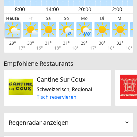
Heute
Fr
Sa
So
Mo
Di
Mi
29°
30°
31°
31°
29°
30°
32°
3
17°
16°
18°
18°
17°
18°
18°
Empfohlene Restaurants
Cantine Sur Coux
Schweizerisch, Regional
Tisch reservieren
Regenradar anzeigen