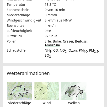
Temperatur
18.3 °C
Sonnenschein
0 von 10 min
Niederschläge
0 mm/h
Windgeschwindigkeit
3 km/h
aus NNW
Böenspitze
4 km/h
Luftfeuchtigkeit
93%
Luftdruck
975 hPa
Pollen
Erle
,
Birke
,
Gräser
,
Beifuss
,
Ambrosia
Schadstoffe
NH
,
CO
,
NO
,
Ozon
,
PM
,
PM
,
3
2
10
2.5
SO
2
Wetteranimationen
Niederschläge
Wind
Wolken