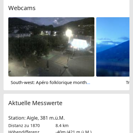
Webcams
South-west: Apéro folklorique montheysan - Place Centrale
Tro
Aktuelle Messwerte
Station: Aigle, 381 m.ü.M.
Distanz zu 1870
8.4 km
Höhendifferenz
-40m (421 m.ü.M.)