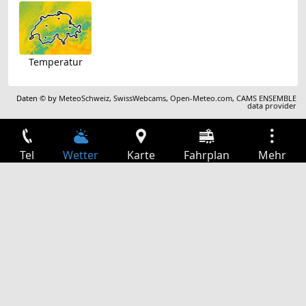
Temperatur
Daten © by
MeteoSchweiz
,
SwissWebcams
,
Open-Meteo.com
,
CAMS ENSEMBLE
data provider
Tel
Wetter
Karte
Fahrplan
Mehr
Anmelden
Dienste
Abfahrtstabelle
Freizeit