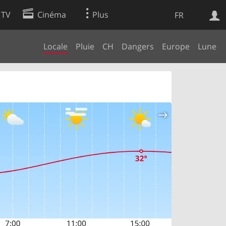
 TV
Cinéma
Plus
FR
Locale
Pluie
CH
Dangers
Europe
Lune
es
Web
Apps