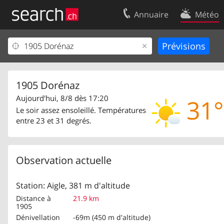
Annuaire
Météo
Votre inscription
Contact
Centre clients
Conditions d’
Mentions Légales
Protection 
1905 Dorénaz
Aujourd'hui, 8/8 dès 17:20
31°
Le soir assez ensoleillé. Températures
entre 23 et 31 degrés.
Observation actuelle
Station: Aigle, 381 m d'altitude
Distance à
21.9 km
1905
Dénivellation
-69m (450 m d'altitude)