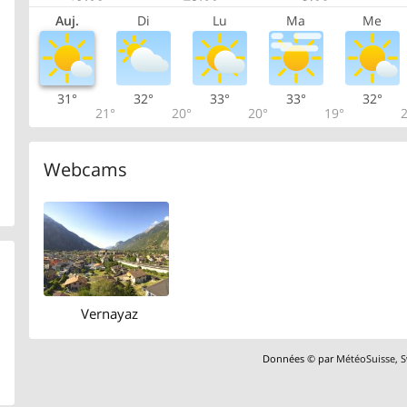
Auj.
Di
Lu
Ma
Me
31°
32°
33°
33°
32°
21°
20°
20°
19°
2
Webcams
Vernayaz
Données © par
MétéoSuisse
,
S