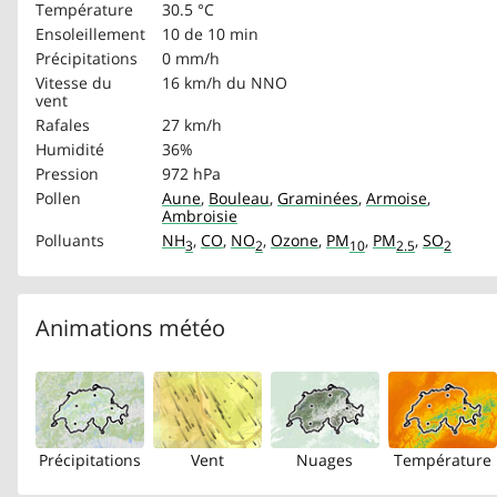
Température
30.5 °C
Ensoleillement
10 de 10 min
Précipitations
0 mm/h
Vitesse du
16 km/h
du NNO
vent
Rafales
27 km/h
Humidité
36%
Pression
972 hPa
Pollen
Aune
,
Bouleau
,
Graminées
,
Armoise
,
Ambroisie
Polluants
NH
,
CO
,
NO
,
Ozone
,
PM
,
PM
,
SO
3
2
10
2.5
2
Animations météo
Précipitations
Vent
Nuages
Température