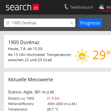
Telefonbuch
We
Ihr Eintrag
Kontakt
Kundencenter Geschäftskunden
Nutzungsbed
Impressum
Datenschutze
1905 Dorénaz
Heute, 7.8. ab 15:50
29°
Ab 15 Uhr Hochnebel. Temperaturen
zwischen 22 und 29 Grad.
Aktuelle Messwerte
Station: Aigle, 381 m.ü.M.
Distanz zu 1905
21.9 km
Höhendifferenz
-69m (450 m.ü.M.)
Temperatur
28.7 °C