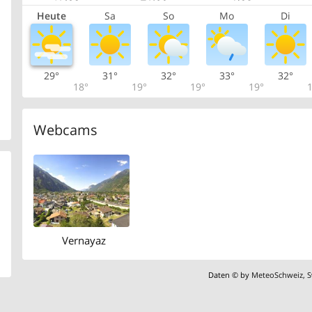
Heute
Sa
So
Mo
Di
29°
31°
32°
33°
32°
18°
19°
19°
19°
1
Webcams
Vernayaz
Daten © by
MeteoSchweiz
,
S