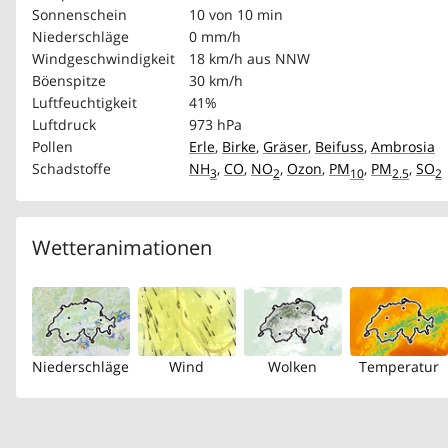
Sonnenschein
10 von 10 min
Niederschläge
0 mm/h
Windgeschwindigkeit
18 km/h
aus NNW
Böenspitze
30 km/h
Luftfeuchtigkeit
41%
Luftdruck
973 hPa
Pollen
Erle
,
Birke
,
Gräser
,
Beifuss
,
Ambrosia
Schadstoffe
NH
,
CO
,
NO
,
Ozon
,
PM
,
PM
,
SO
3
2
10
2.5
2
Wetteranimationen
Niederschläge
Wind
Wolken
Temperatur