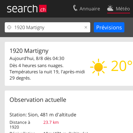
Annuaire
Météo
Votre inscription
Contact
Centre clients
Conditions d’
Mentions Légales
Protection 
1920 Martigny
Aujourd'hui, 8/8 dès 04:30
20°
Dès 4 heures sans nuages.
Températures la nuit 19, l'après-midi
29 degrés.
Observation actuelle
Station: Sion, 481 m d'altitude
Distance à
23.7 km
1920