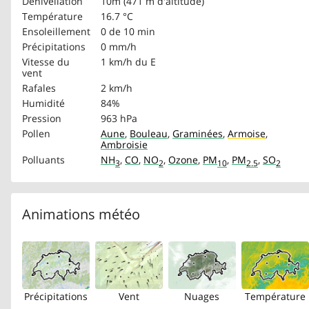
Dénivellation
10m (471 m d'altitude)
Température
16.7 °C
Ensoleillement
0 de 10 min
Précipitations
0 mm/h
Vitesse du
1 km/h
du E
vent
Rafales
2 km/h
Humidité
84%
Pression
963 hPa
Pollen
Aune
,
Bouleau
,
Graminées
,
Armoise
,
Ambroisie
Polluants
NH
,
CO
,
NO
,
Ozone
,
PM
,
PM
,
SO
3
2
10
2.5
2
Animations météo
Précipitations
Vent
Nuages
Température