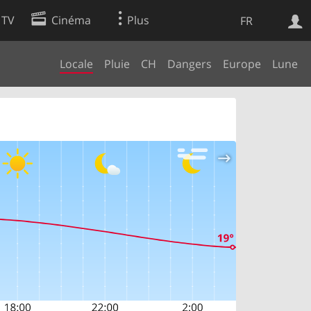
 TV
Cinéma
Plus
FR
Locale
Pluie
CH
Dangers
Europe
Lune
es
Web
Apps