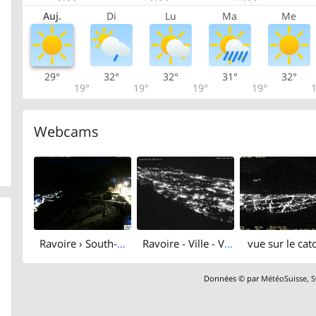
Auj.
Di
Lu
Ma
Me
29°
32°
32°
31°
32°
19°
19°
19°
19°
1
Webcams
Ravoire › South-west: Domaine Baie-Attitude - Lac de Bovine - Pointe Ronde
Ravoire - Ville - Valais, Suisse
vue sur le ca
Données © par
MétéoSuisse
,
S