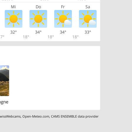
Mi
Do
Fr
Sa
32°
34°
34°
33°
7°
18°
18°
18°
togne
wissWebcams
,
Open-Meteo.com
,
CAMS ENSEMBLE data provider