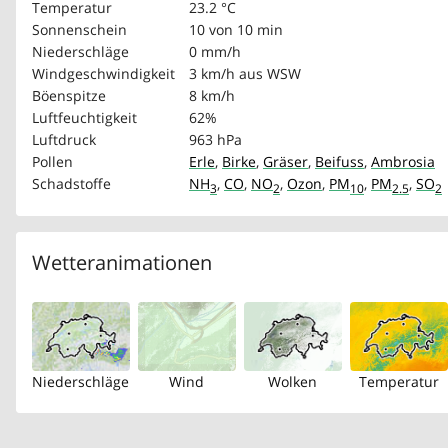
Temperatur
23.2 °C
Sonnenschein
10 von 10 min
Niederschläge
0 mm/h
Windgeschwindigkeit
3 km/h
aus WSW
Böenspitze
8 km/h
Luftfeuchtigkeit
62%
Luftdruck
963 hPa
Pollen
Erle
,
Birke
,
Gräser
,
Beifuss
,
Ambrosia
Schadstoffe
NH
,
CO
,
NO
,
Ozon
,
PM
,
PM
,
SO
3
2
10
2.5
2
Wetteranimationen
Niederschläge
Wind
Wolken
Temperatur