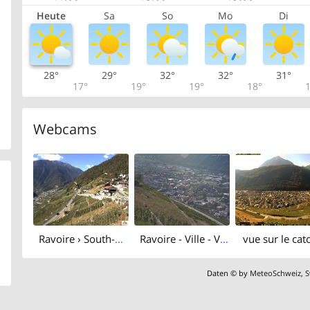
Heute
Sa
So
Mo
Di
28°
29°
32°
32°
31°
17°
19°
19°
18°
1
Webcams
Ravoire › South-west: Domaine Baie-Attitude - Lac de Bovine - Pointe Ronde
Ravoire - Ville - Valais, Suisse
vue sur le ca
Daten © by
MeteoSchweiz
,
S