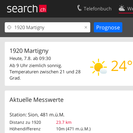
Telefonbuch
We
Ihr Eintrag
Kontakt
Kundencenter Geschäftskunden
Nutzungsbed
Impressum
Datenschutze
1920 Martigny
Heute, 7.8. ab 09:30
24°
Ab 9 Uhr ziemlich sonnig.
Temperaturen zwischen 21 und 28
Grad.
Aktuelle Messwerte
Station: Sion, 481 m.ü.M.
Distanz zu 1920
23.7 km
Höhendifferenz
10m (471 m.ü.M.)