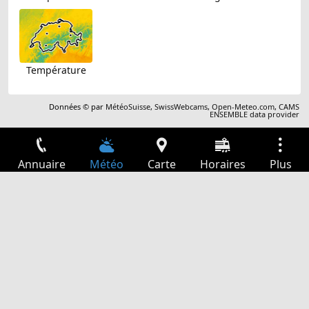
Température
Données © par
MétéoSuisse
,
SwissWebcams
,
Open-Meteo.com
,
CAMS
ENSEMBLE data provider
Annuaire
Météo
Carte
Horaires
Plus
Connexion
Services
Départs
Loisir