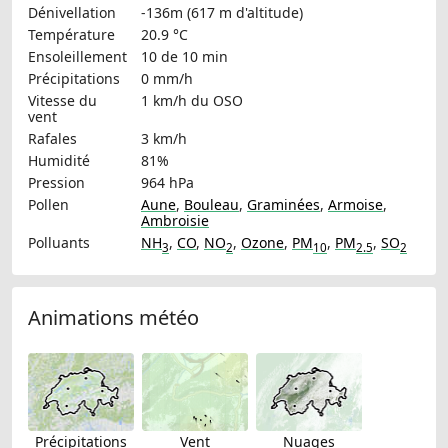
Dénivellation
-136m (617 m d'altitude)
Température
20.9 °C
Ensoleillement
10 de 10 min
Précipitations
0 mm/h
Vitesse du
1 km/h
du OSO
vent
Rafales
3 km/h
Humidité
81%
Pression
964 hPa
Pollen
Aune
,
Bouleau
,
Graminées
,
Armoise
,
Ambroisie
Polluants
NH
,
CO
,
NO
,
Ozone
,
PM
,
PM
,
SO
3
2
10
2.5
2
Animations météo
Précipitations
Vent
Nuages