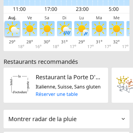
Auj.
Ve
Sa
Di
Lu
Ma
Me
29°
28°
30°
31°
29°
31°
32°
3
18°
16°
18°
17°
17°
17°
17°
Restaurants recommandés
Restaurant la Porte D'Octodure
Italienne, Suisse, Sans gluten
Réserver une table
Montrer radar de la pluie