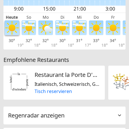
Heute
So
Mo
Di
Mi
Do
Fr
30°
32°
32°
30°
31°
33°
34°
3
19°
18°
18°
18°
17°
18°
18°
Empfohlene Restaurants
Restaurant la Porte D'Octodure
Italienisch, Schweizerisch, Glutenfrei
Tisch reservieren
Regenradar anzeigen