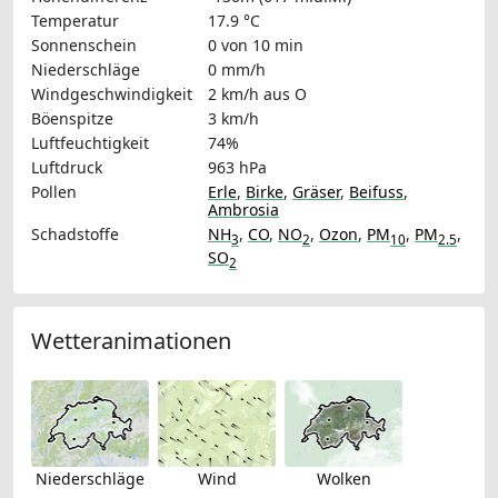
Temperatur
17.9 °C
Sonnenschein
0 von 10 min
Niederschläge
0 mm/h
Windgeschwindigkeit
2 km/h
aus O
Böenspitze
3 km/h
Luftfeuchtigkeit
74%
Luftdruck
963 hPa
Pollen
Erle
,
Birke
,
Gräser
,
Beifuss
,
Ambrosia
Schadstoffe
NH
,
CO
,
NO
,
Ozon
,
PM
,
PM
,
3
2
10
2.5
SO
2
Wetteranimationen
Niederschläge
Wind
Wolken