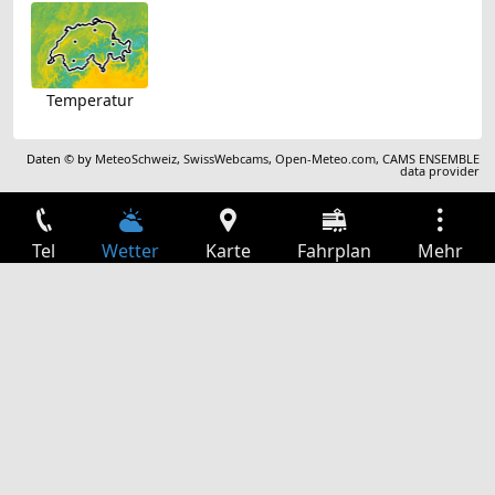
Temperatur
Daten © by
MeteoSchweiz
,
SwissWebcams
,
Open-Meteo.com
,
CAMS ENSEMBLE
data provider
Tel
Wetter
Karte
Fahrplan
Mehr
Anmelden
Dienste
Abfahrtstabelle
Freizeit