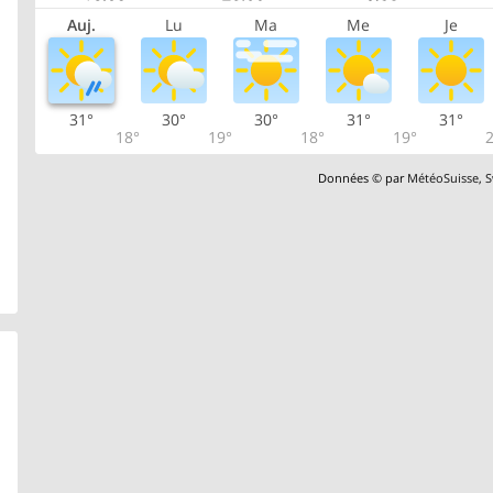
Auj.
Lu
Ma
Me
Je
31°
30°
30°
31°
31°
18°
19°
18°
19°
2
Données © par
MétéoSuisse
,
S