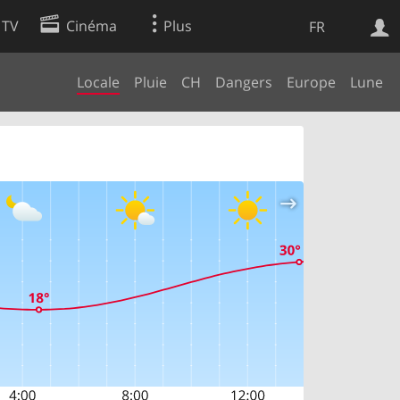
 TV
Cinéma
Plus
FR
Locale
Pluie
CH
Dangers
Europe
Lune
es
Web
Apps