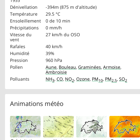
1955
Dénivellation
-394m (875 m d'altitude)
Température
29.5 °C
Ensoleillement
0 de 10 min
Précipitations
0 mm/h
Vitesse du
27 km/h
du OSO
vent
Rafales
40 km/h
Humidité
39%
Pression
960 hPa
Pollen
Aune
,
Bouleau
,
Graminées
,
Armoise
,
Ambroisie
Polluants
NH
,
CO
,
NO
,
Ozone
,
PM
,
PM
,
SO
3
2
10
2.5
2
Animations météo