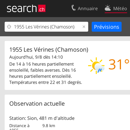
Annuaire
Météo
Votre inscription
Contact
Centre clients
Conditions d’
Mentions Légales
Protection 
1955 Les Vérines (Chamoson)
Aujourd'hui, 9/8 dès 14:10
31°
De 14 à 16 heures partiellement
ensoleillé, faibles averses. Dès 16
heures partiellement ensoleillé.
Températures entre 22 et 31 degrés.
Observation actuelle
Station: Sion, 481 m d'altitude
Distance à
9.8 km