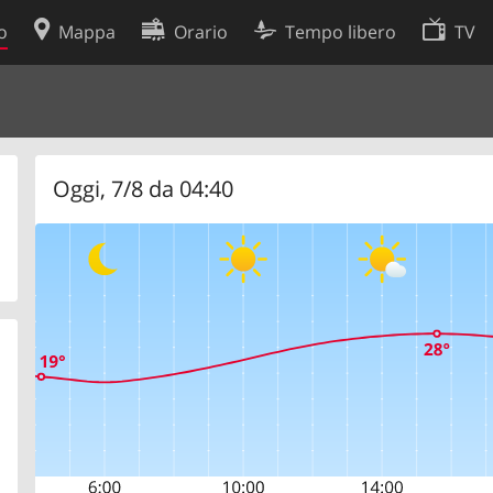
o
Mappa
Orario
Tempo libero
TV
Politica sui cookie
so
Preferenze cookie
 dati
Sviluppatori
Oggi, 7/8 da 04:40