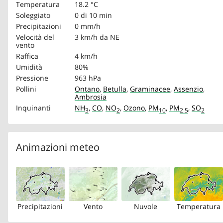
Temperatura
18.2 °C
Soleggiato
0 di 10 min
Precipitazioni
0 mm/h
Velocità del
3 km/h
da NE
vento
Raffica
4 km/h
Umidità
80%
Pressione
963 hPa
Pollini
Ontano
,
Betulla
,
Graminacee
,
Assenzio
,
Ambrosia
Inquinanti
NH
,
CO
,
NO
,
Ozono
,
PM
,
PM
,
SO
3
2
10
2.5
2
Animazioni meteo
Precipitazioni
Vento
Nuvole
Temperatura