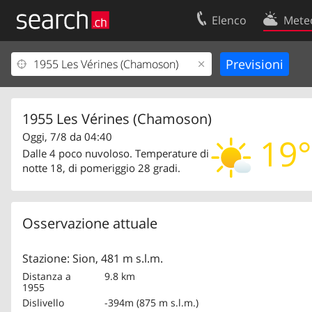
Elenco
Mete
Il vostro profolio
Contatti
Area clienti
Condizioni d’u
Informazioni Legali
Protezione dei
1955 Les Vérines (Chamoson)
Oggi, 7/8 da 04:40
19°
Dalle 4 poco nuvoloso. Temperature di
notte 18, di pomeriggio 28 gradi.
Osservazione attuale
Stazione: Sion, 481 m s.l.m.
Distanza a
9.8 km
1955
Dislivello
-394m (875 m s.l.m.)