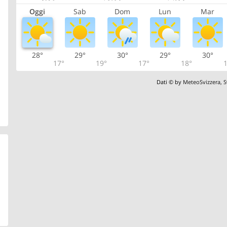
Oggi
Sab
Dom
Lun
Mar
28°
29°
30°
29°
30°
17°
19°
17°
18°
1
Dati © by
MeteoSvizzera
,
S