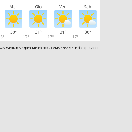
Mer
Gio
Ven
Sab
30°
31°
31°
30°
6°
17°
17°
17°
wissWebcams
,
Open-Meteo.com
,
CAMS ENSEMBLE data provider