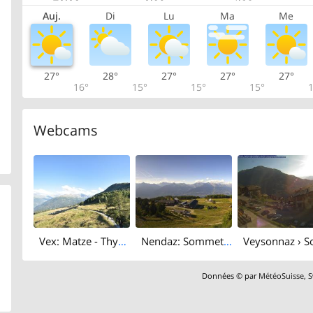
Auj.
Di
Lu
Ma
Me
27°
28°
27°
27°
27°
16°
15°
15°
15°
1
Webcams
Vex: Matze - Thyon
Nendaz: Sommet de la piste de l'Ours - Veysonnaz
Données © par
MétéoSuisse
,
S