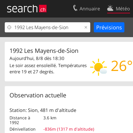
Annuaire
Météo
Votre inscription
Contact
Centre clients
Conditions d’
Mentions Légales
Protection 
1992 Les Mayens-de-Sion
Aujourd'hui, 8/8 dès 18:30
26°
Le soir assez ensoleillé. Températures
entre 19 et 27 degrés.
Observation actuelle
Station: Sion, 481 m d'altitude
Distance à
3.6 km
1992
Dénivellation
-836m (1317 m d'altitude)