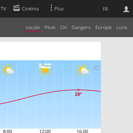
 TV
Cinéma
Plus
FR
Locale
Pluie
CH
Dangers
Europe
Lune
es
Web
Apps