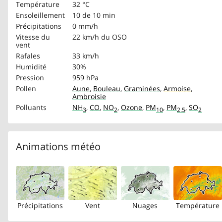
Température
32 °C
Ensoleillement
10 de 10 min
Précipitations
0 mm/h
Vitesse du
22 km/h
du OSO
vent
Rafales
33 km/h
Humidité
30%
Pression
959 hPa
Pollen
Aune
,
Bouleau
,
Graminées
,
Armoise
,
Ambroisie
Polluants
NH
,
CO
,
NO
,
Ozone
,
PM
,
PM
,
SO
3
2
10
2.5
2
Animations météo
Précipitations
Vent
Nuages
Température