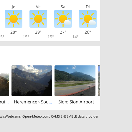
Je
Ve
Sa
Di
28°
29°
27°
26°
5°
15°
15°
14°
Veysonnaz › South-west: Restaurant Le Greppon Blanc - Route de Pra
Heremence › South: Les Masses - Grande Dixence Dam - Mont Collon
Sion: Sion Airport
wissWebcams
,
Open-Meteo.com
,
CAMS ENSEMBLE data provider