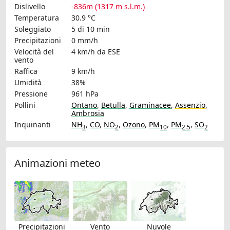
Dislivello
-836m (1317 m s.l.m.)
Temperatura
30.9 °C
Soleggiato
5 di 10 min
Precipitazioni
0 mm/h
Velocità del
4 km/h
da ESE
vento
Raffica
9 km/h
Umidità
38%
Pressione
961 hPa
Pollini
Ontano
,
Betulla
,
Graminacee
,
Assenzio
,
Ambrosia
Inquinanti
NH
,
CO
,
NO
,
Ozono
,
PM
,
PM
,
SO
3
2
10
2.5
2
Animazioni meteo
Precipitazioni
Vento
Nuvole