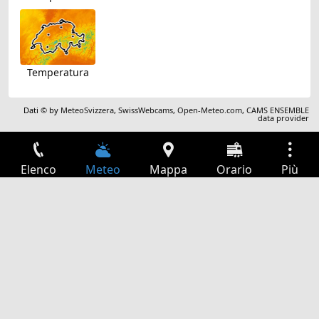
Temperatura
Dati © by
MeteoSvizzera
,
SwissWebcams
,
Open-Meteo.com
,
CAMS ENSEMBLE
data provider
Elenco
Meteo
Mappa
Orario
Più
Accesso
Servizi
Tabella partenze
Tempo libero