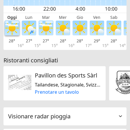
Oggi
Lun
Mar
Mer
Gio
Ven
Sab
D
28°
27°
27°
28°
28°
29°
28°
2
16°
15°
15°
16°
17°
15°
14°
Ristoranti consigliati
Pavillon des Sports Sàrl
Tailandese, Stagionale, Svizzera, Francese, Regionale
Prenotare un tavolo
Visionare radar pioggia