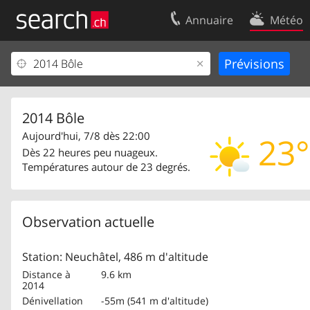
Annuaire
Météo
Votre inscription
Contact
Centre clients
Conditions d’
Mentions Légales
Protection 
2014 Bôle
Aujourd'hui, 7/8 dès 22:00
23°
Dès 22 heures peu nuageux.
Températures autour de 23 degrés.
Observation actuelle
Station: Neuchâtel, 486 m d'altitude
Distance à
9.6 km
2014
Dénivellation
-55m (541 m d'altitude)