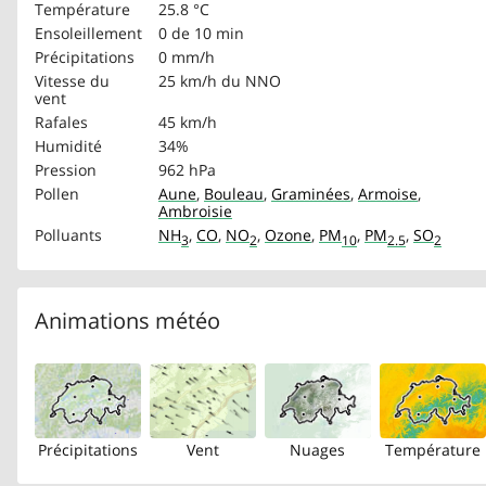
Température
25.8 °C
Ensoleillement
0 de 10 min
Précipitations
0 mm/h
Vitesse du
25 km/h
du NNO
vent
Rafales
45 km/h
Humidité
34%
Pression
962 hPa
Pollen
Aune
,
Bouleau
,
Graminées
,
Armoise
,
Ambroisie
Polluants
NH
,
CO
,
NO
,
Ozone
,
PM
,
PM
,
SO
3
2
10
2.5
2
Animations météo
Précipitations
Vent
Nuages
Température