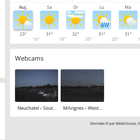
Auj.
Sa
Di
Lu
Ma
23°
31°
32°
31°
31°
16°
18°
20°
20°
1
Webcams
Neuchatel › South-east: Aérodrome Neuchâtel
Milvignes › West: Colombier - Neuchâtel, Switzerland
Données © par
MétéoSuisse
,
S