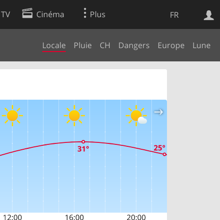
 TV
Cinéma
Plus
FR
Locale
Pluie
CH
Dangers
Europe
Lune
es
Web
Apps