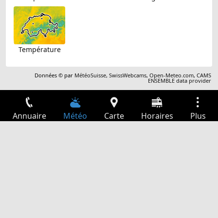
Température
Données © par
MétéoSuisse
,
SwissWebcams
,
Open-Meteo.com
,
CAMS
ENSEMBLE data provider
Annuaire
Météo
Carte
Horaires
Plus
Connexion
Services
Départs
Loisir