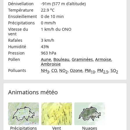
Dénivellation
-91m (577 m d'altitude)
Température
22.9 °C
Ensoleillement
0 de 10 min
Précipitations
0 mm/h
Vitesse du
1 km/h
du ONO
vent
Rafales
3 km/h
Humidité
43%
Pression
963 hPa
Pollen
Aune
,
Bouleau
,
Graminées
,
Armoise
,
Ambroisie
Polluants
NH
,
CO
,
NO
,
Ozone
,
PM
,
PM
,
SO
3
2
10
2.5
2
Animations météo
Précipitations
Vent
Nuages