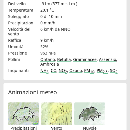
Dislivello
-91m (577 m s.l.m.)
Temperatura
20.1 °C
Soleggiato
0 di 10 min
Precipitazioni
0 mm/h
Velocità del
6 km/h
da NNO
vento
Raffica
9 km/h
Umidità
52%
Pressione
963 hPa
Pollini
Ontano
,
Betulla
,
Graminacee
,
Assenzio
,
Ambrosia
Inquinanti
NH
,
CO
,
NO
,
Ozono
,
PM
,
PM
,
SO
3
2
10
2.5
2
Animazioni meteo
Precipitazioni
Vento
Nuvole