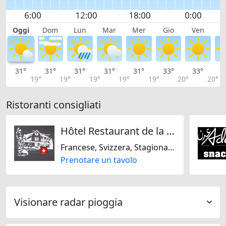
Oggi
Dom
Lun
Mar
Mer
Gio
Ven
S
31°
31°
31°
31°
31°
33°
33°
3
19°
19°
19°
19°
19°
20°
20°
Ristoranti consigliati
Hôtel Restaurant de la Gare
Francese, Svizzera, Stagionale, Italiana
Prenotare un tavolo
Visionare radar pioggia