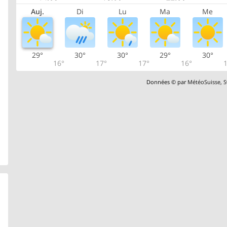
Auj.
Di
Lu
Ma
Me
29°
30°
30°
29°
30°
16°
17°
17°
16°
1
Données © par
MétéoSuisse
,
S