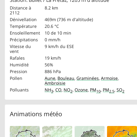
Station: Bullet / La Frétaz, 1205 m d'altitude
Distance à
8.2 km
2112
Dénivellation
469m (736 m d'altitude)
Température
20.6 °C
Ensoleillement
10 de 10 min
Précipitations
0 mm/h
Vitesse du
9 km/h
du ESE
vent
Rafales
19 km/h
Humidité
56%
Pression
886 hPa
Pollen
Aune
,
Bouleau
,
Graminées
,
Armoise
,
Ambroisie
Polluants
NH
,
CO
,
NO
,
Ozone
,
PM
,
PM
,
SO
3
2
10
2.5
2
Animations météo