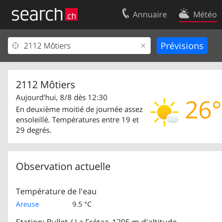
Annuaire
Météo
Votre inscription
Contact
Centre clients
Conditions d’
Mentions Légales
Protection 
2112 Môtiers
Aujourd'hui, 8/8 dès 12:30
26°
En deuxième moitié de journée assez
ensoleillé. Températures entre 19 et
29 degrés.
Observation actuelle
Température de l'eau
Areuse
9.5 °C