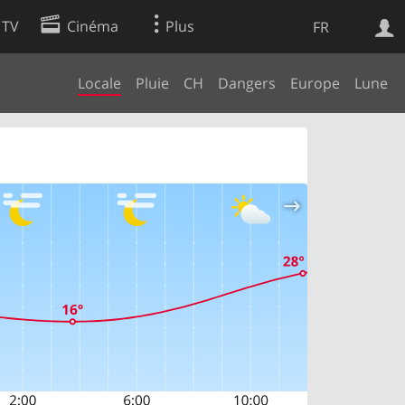
 TV
Cinéma
Plus
FR
Locale
Pluie
CH
Dangers
Europe
Lune
es
Web
Apps