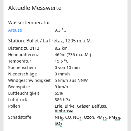
Aktuelle Messwerte
Wassertemperatur
Areuse
9.3 °C
Station: Bullet / La Frétaz, 1205 m.ü.M.
Distanz zu 2112
8.2 km
Höhendifferenz
469m (736 m.ü.M.)
Temperatur
15.5 °C
Sonnenschein
0 von 10 min
Niederschläge
0 mm/h
Windgeschwindigkeit
5 km/h
aus NNW
Böenspitze
9 km/h
Luftfeuchtigkeit
65%
Luftdruck
886 hPa
Pollen
Erle
,
Birke
,
Gräser
,
Beifuss
,
Ambrosia
Schadstoffe
NH
,
CO
,
NO
,
Ozon
,
PM
,
PM
,
3
2
10
2.5
SO
2