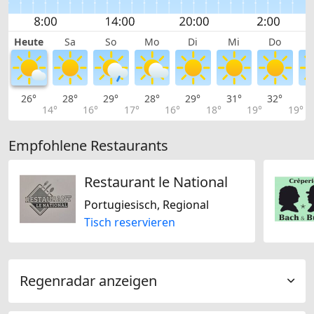
Heute
Sa
So
Mo
Di
Mi
Do
26°
28°
29°
28°
29°
31°
32°
3
14°
16°
17°
16°
18°
19°
19°
Empfohlene Restaurants
Restaurant le National
Portugiesisch, Regional
Tisch reservieren
Regenradar anzeigen