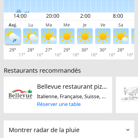
Auj.
Lu
Ma
Me
Je
Ve
Sa
29°
28°
27°
29°
30°
30°
28°
2
17°
16°
16°
18°
18°
18°
16°
Restaurants recommandés
Bellevue restaurant pizzeria
Italienne, Française, Suisse, Sans gluten, Sans lactose
Réserver une table
Montrer radar de la pluie