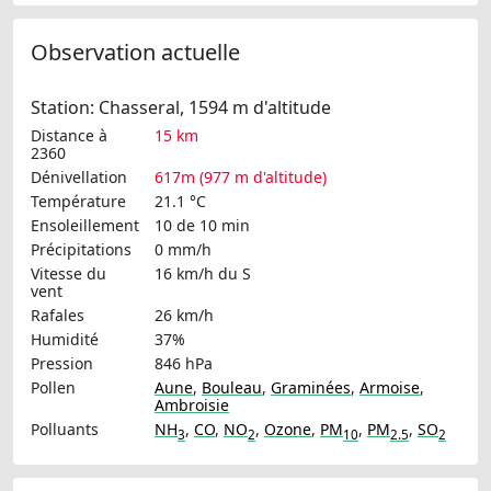
Observation actuelle
Station: Chasseral, 1594 m d'altitude
Distance à
15 km
2360
Dénivellation
617m (977 m d'altitude)
Température
21.1 °C
Ensoleillement
10 de 10 min
Précipitations
0 mm/h
Vitesse du
16 km/h
du S
vent
Rafales
26 km/h
Humidité
37%
Pression
846 hPa
Pollen
Aune
,
Bouleau
,
Graminées
,
Armoise
,
Ambroisie
Polluants
NH
,
CO
,
NO
,
Ozone
,
PM
,
PM
,
SO
3
2
10
2.5
2