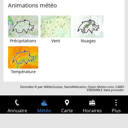
Animations météo
Précipitations
Vent
Nuages
Température
Données © par
MétéoSuisse
,
SwissWebcams
,
Open-Meteo.com
,
CAMS
ENSEMBLE data provider
Annuaire
Météo
Carte
Horaires
Plus
Connexion