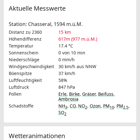
Aktuelle Messwerte
Station: Chasseral, 1594 m.ü.M.
Distanz zu 2360
15 km
Höhendifferenz
617m (977 m.ü.M.)
Temperatur
17.4 °C
Sonnenschein
0 von 10 min
Niederschläge
0 mm/h
Windgeschwindigkeit
30 km/h
aus NNW
Böenspitze
37 km/h
Luftfeuchtigkeit
58%
Luftdruck
847 hPa
Pollen
Erle
,
Birke
,
Gräser
,
Beifuss
,
Ambrosia
Schadstoffe
NH
,
CO
,
NO
,
Ozon
,
PM
,
PM
,
3
2
10
2.5
SO
2
Wetteranimationen