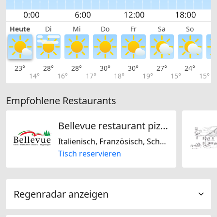
Heute
Di
Mi
Do
Fr
Sa
So
23°
28°
28°
30°
30°
27°
24°
2
14°
16°
17°
18°
19°
15°
15°
Empfohlene Restaurants
Bellevue restaurant pizzeria
Italienisch, Französisch, Schweizerisch, Glutenfrei, Laktosefrei
Tisch reservieren
Regenradar anzeigen