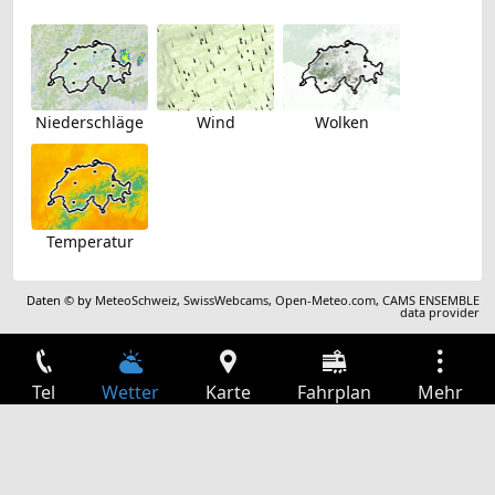
Niederschläge
Wind
Wolken
Temperatur
Daten © by
MeteoSchweiz
,
SwissWebcams
,
Open-Meteo.com
,
CAMS ENSEMBLE
data provider
Tel
Wetter
Karte
Fahrplan
Mehr
Anmelden