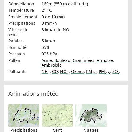
Dénivellation
160m (859 m d'altitude)
Température
21 °C
Ensoleillement
0 de 10 min
Précipitations
0 mm/h
Vitesse du
3 km/h
du NO
vent
Rafales
5 km/h
Humidité
55%
Pression
905 hPa
Pollen
Aune
,
Bouleau
,
Graminées
,
Armoise
,
Ambroisie
Polluants
NH
,
CO
,
NO
,
Ozone
,
PM
,
PM
,
SO
3
2
10
2.5
2
Animations météo
Précipitations
Vent
Nuages