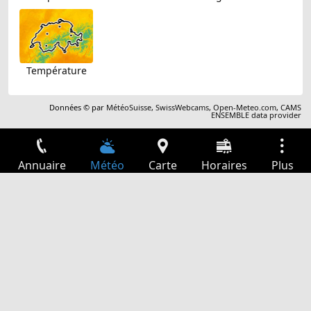
Température
Données © par
MétéoSuisse
,
SwissWebcams
,
Open-Meteo.com
,
CAMS
ENSEMBLE data provider
Annuaire
Météo
Carte
Horaires
Plus
Connexion
Services
Départs
Loisir