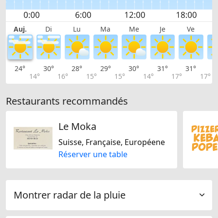
Auj.
Di
Lu
Ma
Me
Je
Ve
24°
30°
28°
29°
30°
31°
31°
2
14°
16°
15°
15°
14°
17°
17°
Restaurants recommandés
Le Moka
Suisse, Française, Européene
Réserver une table
Montrer radar de la pluie