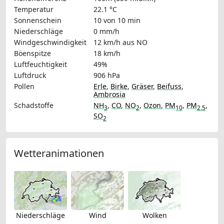
Temperatur
22.1 °C
Sonnenschein
10 von 10 min
Niederschläge
0 mm/h
Windgeschwindigkeit
12 km/h
aus NO
Böenspitze
18 km/h
Luftfeuchtigkeit
49%
Luftdruck
906 hPa
Pollen
Erle
,
Birke
,
Gräser
,
Beifuss
,
Ambrosia
Schadstoffe
NH
,
CO
,
NO
,
Ozon
,
PM
,
PM
,
3
2
10
2.5
SO
2
Wetteranimationen
Niederschläge
Wind
Wolken