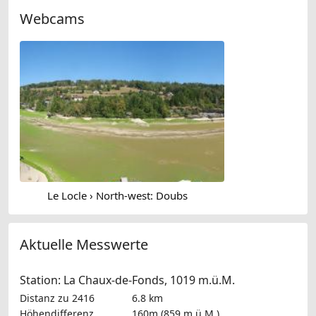
Webcams
Le Locle › North-west: Doubs
Aktuelle Messwerte
Station: La Chaux-de-Fonds, 1019 m.ü.M.
Distanz zu 2416
6.8 km
Höhendifferenz
160m (859 m.ü.M.)