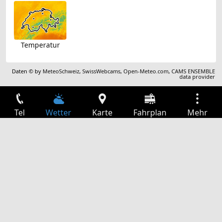
Temperatur
Daten © by
MeteoSchweiz
,
SwissWebcams
,
Open-Meteo.com
,
CAMS ENSEMBLE
data provider
Tel
Wetter
Karte
Fahrplan
Mehr
Anmelden
Dienste
Abfahrtstabelle
Freizeit