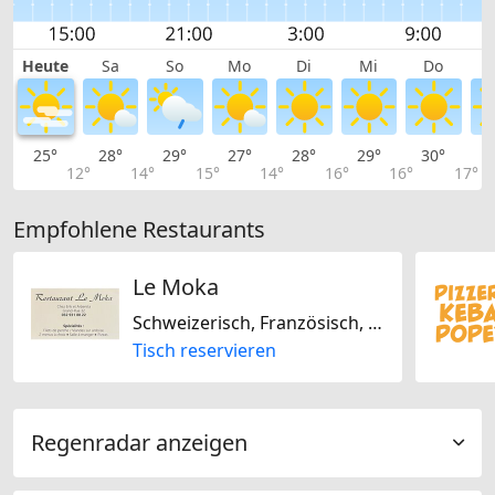
Heute
Sa
So
Mo
Di
Mi
Do
25°
28°
29°
27°
28°
29°
30°
3
12°
14°
15°
14°
16°
16°
17°
Empfohlene Restaurants
Le Moka
Schweizerisch, Französisch, Europäisch
Tisch reservieren
Regenradar anzeigen