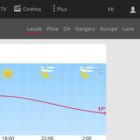
 TV
Cinéma
Plus
FR
Locale
Pluie
CH
Dangers
Europe
Lune
es
Web
Apps