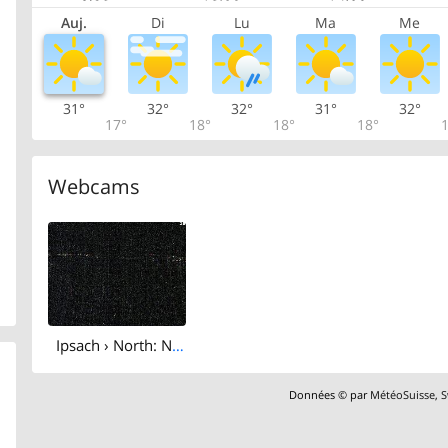
Auj.
Di
Lu
Ma
Me
31°
32°
32°
31°
32°
17°
18°
18°
18°
1
Webcams
Ipsach › North: Nidauwald - Magglingen/Macolin - Lake Biel
Données © par
MétéoSuisse
,
S