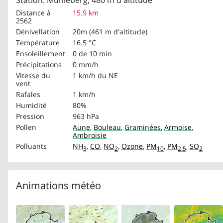
Station: Mühleberg, 480 m d'altitude
Distance à
15.9 km
2562
Dénivellation
20m (461 m d'altitude)
Température
16.5 °C
Ensoleillement
0 de 10 min
Précipitations
0 mm/h
Vitesse du
1 km/h
du NE
vent
Rafales
1 km/h
Humidité
80%
Pression
963 hPa
Pollen
Aune
,
Bouleau
,
Graminées
,
Armoise
,
Ambroisie
Polluants
NH
,
CO
,
NO
,
Ozone
,
PM
,
PM
,
SO
3
2
10
2.5
2
Animations météo