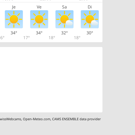
Je
Ve
Sa
Di
34°
34°
32°
30°
6°
17°
18°
18°
wissWebcams
,
Open-Meteo.com
,
CAMS ENSEMBLE data provider