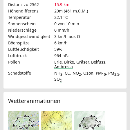
Distanz zu 2562
15.9 km
Höhendifferenz
20m (461 m.ü.M.)
Temperatur
22.1 °C
Sonnenschein
0 von 10 min
Niederschläge
0 mm/h
Windgeschwindigkeit
3 km/h
aus O
Böenspitze
6 km/h
Luftfeuchtigkeit
59%
Luftdruck
964 hPa
Pollen
Erle
,
Birke
,
Gräser
,
Beifuss
,
Ambrosia
Schadstoffe
NH
,
CO
,
NO
,
Ozon
,
PM
,
PM
,
3
2
10
2.5
SO
2
Wetteranimationen