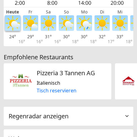
Heute
Fr
Sa
So
Mo
Di
Mi
24°
29°
31°
30°
30°
32°
33°
3
16°
16°
16°
18°
18°
17°
18°
Empfohlene Restaurants
Pizzeria 3 Tannen AG
Italienisch
Tisch reservieren
Regenradar anzeigen