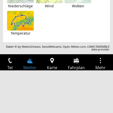
Niederschläge
Wind
Wolken
Temperatur
Daten © by
MeteoSchweiz
,
SwissWebcams
,
Open-Meteo.com
,
CAMS ENSEMBLE
data provider
Tel
Wetter
Karte
Fahrplan
Mehr
Anmelden
Dienste
Abfahrtstabelle