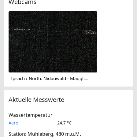
Webcams
Ipsach › North: Nidauwald - Magglingen/Macolin - Lake Biel
Aktuelle Messwerte
Wassertemperatur
Aare
24.7 °C
Station: Mühleberg, 480 m.ü.M.