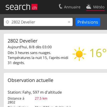
Annuaire
Météo
Votre inscription
Contact
Centre clients
Conditions d’
Mentions Légales
Protection 
2802 Develier
Aujourd'hui, 8/8 dès 03:00
16°
Dès 3 heures sans nuages.
Températures la nuit 15, l'après-midi
31 degrés.
Observation actuelle
Station: Fahy, 597 m d'altitude
Distance à
27.5 km
2802