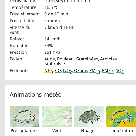
Dénivellation
91m (506 m d'altitude)
Température
16.5 °C
Ensoleillement
0 de 10 min
Précipitations
0 mm/h
Vitesse du
7 km/h
du ENE
vent
Rafales
14 km/h
Humidité
53%
Pression
951 hPa
Pollen
Aune
,
Bouleau
,
Graminées
,
Armoise
,
Ambroisie
Polluants
NH
,
CO
,
NO
,
Ozone
,
PM
,
PM
,
SO
3
2
10
2.5
2
Animations météo
Précipitations
Vent
Nuages
Température