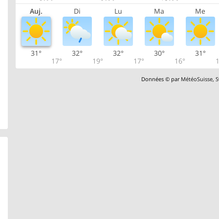
Auj.
Di
Lu
Ma
Me
31°
32°
32°
30°
31°
17°
19°
17°
16°
1
Données © par
MétéoSuisse
,
S